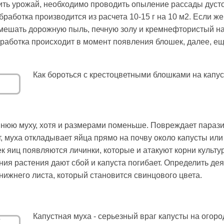
ть урожай, необходимо проводить опыление рассады дусто
бработка производится из расчета 10-15 г на 10 м2. Если же
мешать дорожную пыль, печную золу и кремнефтористый натр
обработка происходит в момент появления блошек, далее, е
Как бороться с крестоцветными блошками на капу
юю муху, хотя и размерами поменьше. Повреждает паразит
т, муха откладывает яйца прямо на почву около капусты ил
ек яиц появляются личинки, которые и атакуют корни культу
ния растения дают сбой и капуста погибает. Определить де
нижнего листа, который становится свинцового цвета.
Капустная муха - серьезный враг капусты на огоро