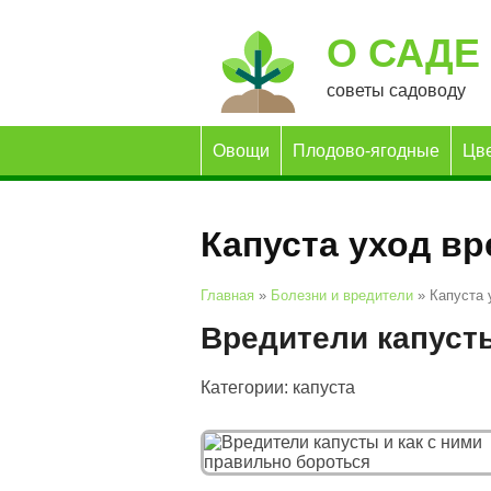
О САДЕ
советы садоводу
Овощи
Плодово-ягодные
Цв
Капуста уход в
Главная
»
Болезни и вредители
»
Капуста 
Вредители капусты
Категории: капуста