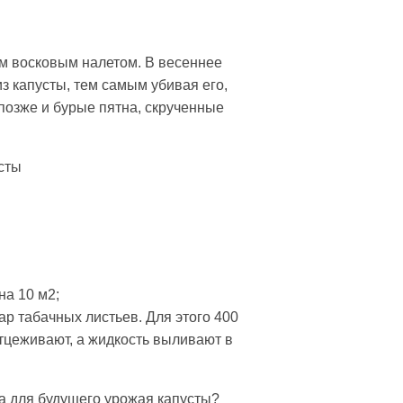
им восковым налетом. В весеннее
з капусты, тем самым убивая его,
 позже и бурые пятна, скрученные
сты
на 10 м2;
ар табачных листьев. Для этого 400
 отцеживают, а жидкость выливают в
да для будущего урожая капусты?