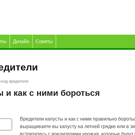
еты
Дизайн
Советы
редители
уход вредители
 и как с ними бороться
Вредители капусты и как с ними правильно борот
выращиваете вы капусту на летней грядке или в з
встретитесь с вредителями урожая, которые буду