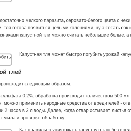
достаточно мелкого паразита, серовато-белого цвета с нек
 тля готова появиться целыми колониями, ну а сосать сок и
изнаками капустной тли можно считать небольшие белые, а
Капустная тля может быстро погубить урожай капу
ой тлей
 происходит следующим образом:
сульфата 0,2%, обработка происходит количеством 500 мл 
, можно применить народные средства от вредителей - отв
ии 2 часов в 2 л воды. Далее, когда отвар остывает, листья
г мыла и проводят обработку.
Как правильно уничтожать капустную тлю без вре