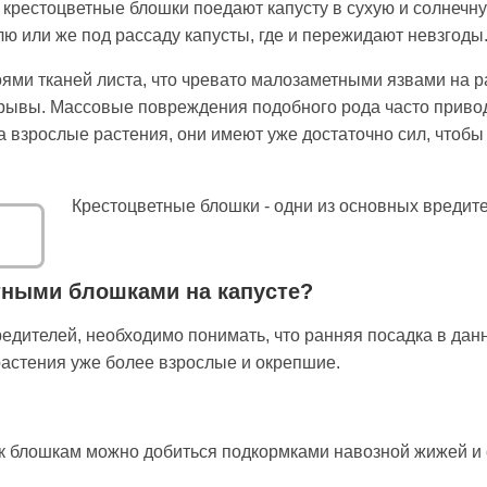
крестоцветные блошки поедают капусту в сухую и солнечную
ю или же под рассаду капусты, где и пережидают невзгоды
ми тканей листа, что чревато малозаметными язвами на ра
рывы. Массовые повреждения подобного рода часто привод
а взрослые растения, они имеют уже достаточно сил, чтобы
Крестоцветные блошки - одни из основных вредите
етными блошками на капусте?
едителей, необходимо понимать, что ранняя посадка в данн
растения уже более взрослые и окрепшие.
к блошкам можно добиться подкормками навозной жижей и 