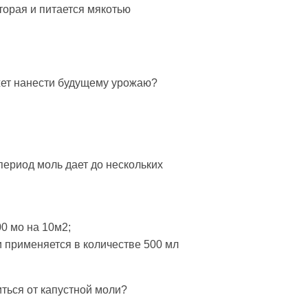
торая и питается мякотью
ожет нанести будущему урожаю?
период моль дает до нескольких
0 мо на 10м2;
и применяется в количестве 500 мл
ться от капустной моли?