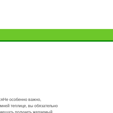
ьсяНе особенно важно,
имней теплице, вы обязательно
т мешать получить желаемый