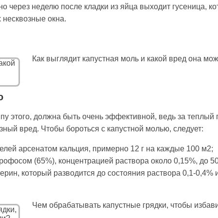
о через неделю после кладки из яйца выходит гусеница, ко
х несквозные окна.
Как выглядит капустная моль и какой вред она м
ю
пу этого, должна быть очень эффективной, ведь за теплый 
зный вред. Чтобы бороться с капустной молью, следует:
елей арсенатом кальция, примерно 12 г на каждые 100 м2;
офосом (65%), концентрацией раствора около 0,15%, до 50
ерин, который разводится до состояния раствора 0,1-0,4% 
Чем обрабатывать капустные грядки, чтобы избави