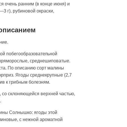
я очень ранним (в конце июня) и
3 г), рубиновой окраски,
 описанием
ние.
ной побегообразовательной
 пряморослые, среднешиповатые.
уста. По описанию сорт малины
юрприз. Ягоды среднекрупные (2,7
ив к грибным болезням.
, со склоняющейся верхней частью,
.
лины Солнышко: ягоды этой
малиновые, с нежной ароматной