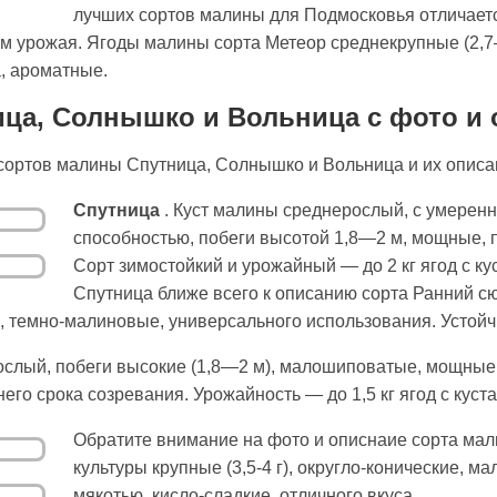
лучших сортов малины для Подмосковья отличаетс
 урожая. Ягоды малины сорта Метеор среднекрупные (2,7—
а, ароматные.
ца, Солнышко и Вольница с фото и
сортов малины Спутница, Солнышко и Вольница и их описа
Спутница
. Куст малины среднерослый, с умерен
способностью, побеги высотой 1,8—2 м, мощные,
Сорт зимостойкий и урожайный — до 2 кг ягод с к
Спутница ближе всего к описанию сорта Ранний с
, темно-малиновые, универсального использования. Устойч
ослый, побеги высокие (1,8—2 м), малошиповатые, мощные
го срока созревания. Урожайность — до 1,5 кг ягод с куста
Обратите внимание на фото и описнаие сорта ма
культуры крупные (3,5-4 г), округло-конические, 
мякотью, кисло-сладкие, отличного вкуса.