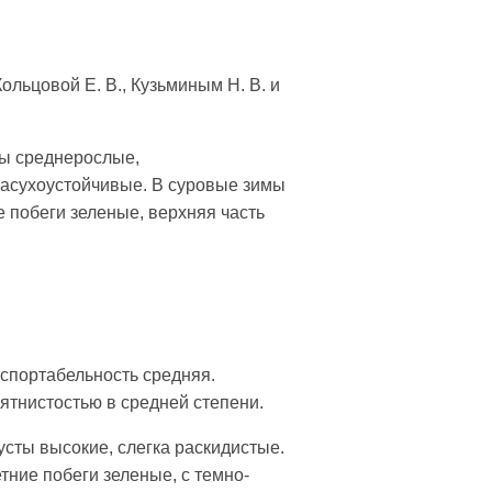
ьцовой Е. В., Кузьминым Н. В. и
ы среднерослые,
засухоустойчивые. В суровые зимы
 побеги зеленые, верхняя часть
нспортабельность средняя.
ятнистостью в средней степени.
усты высокие, слегка раскидистые.
ние побеги зеленые, с темно-