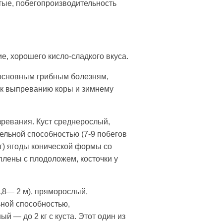
тые, побегопроизводительность
е, хорошего кисло-сладкого вкуса.
 основным грибным болезням,
 к выпреванию коры и зимнему
зревания. Куст среднерослый,
ельной способностью (7-9 побегов
 г) ягоды конической формы со
плены с плодоложем, косточки у
,8— 2 м), пряморослый,
ной способностью,
 — до 2 кг с куста. Этот один из