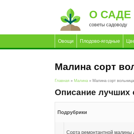
О САДЕ
советы садоводу
Овощи
Плодово-ягодные
Цв
Малина сорт во
Главная
»
Малина
»
Малина сорт вольница
Описание лучших 
Подрубрики
Сорта ремонтантной малины 