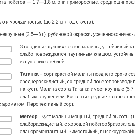
ота побегов — 1,7—1,8 м, они пряморослые, среднешипова
 и урожайностью (до 2,2 кг ягод с куста).
екрупные (2,5—3 г), рубиновой окраски, усеченноконически
Это один из лучших сортов малины, устойчивый к
слабо повреждается паутинным клещом, устойчив
иссушению стеблей.
Таганка
– сорт красной малины позднего срока со
среднераскидистый, со средней побегопроизводит
на куст). Малина сорта Таганка имеет крупные (5,7
слабым опушением. Костянки средние, слабо скре
с ароматом. Перспективный сорт.
Метеор
. Куст малины мощный, средней высоты (1
слабораскидистый, с хорошей побегообразователь
слаборемонтантный. Зимостойкий, высокоурожайный