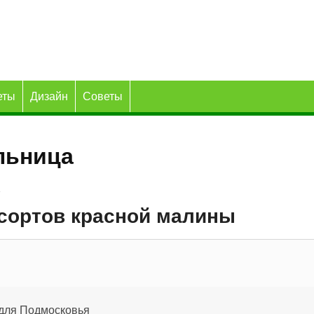
еты
Дизайн
Советы
льница
сортов красной малины
для Подмосковья