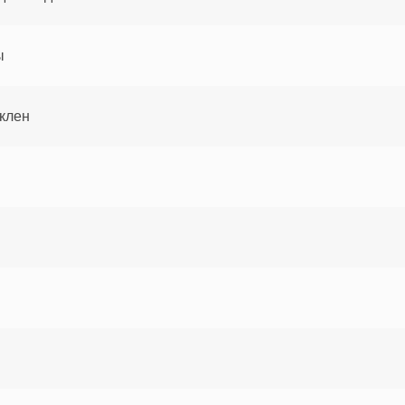
ы
клен