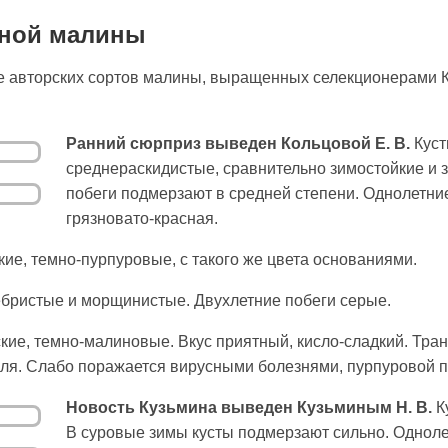
сной малины
авторских сортов малины, выращенных селекционерами Кол
Ранний сюрприз выведен Кольцовой Е. В.
Куст
среднераскидистые, сравнительно зимостойкие и 
побеги подмерзают в средней степени. Однолетние
грязновато-красная.
ие, темно-пурпуровые, с такого же цвета основаниями.
ебристые и морщинистые. Двухлетние побеги серые.
кие, темно-малиновые. Вкус приятный, кисло-сладкий. Тра
юля. Слабо поражается вирусными болезнями, пурпуровой п
Новость Кузьмина выведен Кузьминым Н. В.
К
В суровые зимы кусты подмерзают сильно. Однолет