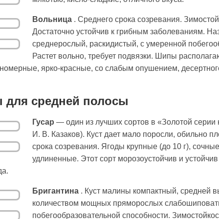
Вольница
. Среднего срока созревания. Зимостойк
Достаточно устойчив к грибным заболеваниям. На
среднерослый, раскидистый, с умеренной побегоо
Растет вольно, требует подвязки. Шипы располага
одномерные, ярко-красные, со слабым опушением, десертного
 для средней полосы
Гусар
— один из лучших сортов в «Золотой серии
И. В. Казаков). Куст дает мало поросли, обильно 
срока созревания. Ягоды крупные (до 10 г), сочные
удлиненные. Этот сорт морозоустойчив и устойчив
а.
Бригантина
. Куст малины компактный, средней в
количеством мощных пряморослых слабошиповаты
побегообразовательной способности. Зимостойкос