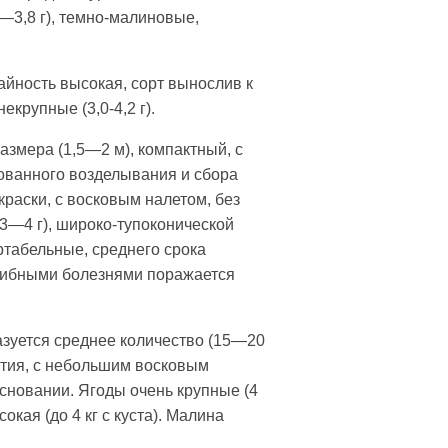
,2—3,8 г), темно-малиновые,
айность высокая, сорт вынослив к
крупные (3,0-4,2 г).
размера (1,5—2 м), компактный, с
ованного возделывания и сбора
раски, с восковым налетом, без
3—4 г), широко-тупоконической
ртабельные, среднего срока
грибными болезнями поражается
азуется среднее количество (15—20
вития, с небольшим восковым
сновании. Ягоды очень крупные (4
кая (до 4 кг с куста). Малина