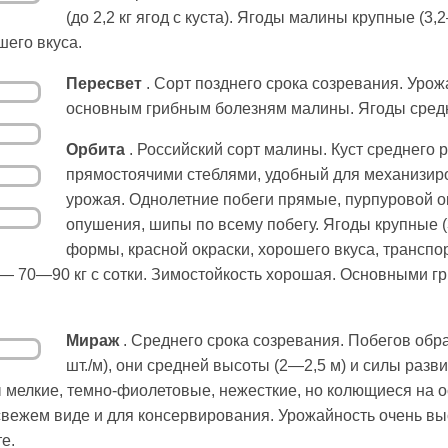
(до 2,2 кг ягод с куста). Ягоды малины крупные (3
шего вкуса.
Пересвет
. Сорт позднего срока созревания. Урож
основным грибным болезням малины. Ягоды средне
Орбита
. Российский сорт малины. Куст среднего 
прямостоячими стеблями, удобный для механизир
урожая. Однолетние побеги прямые, пурпуровой ок
опушения, шипы по всему побегу. Ягоды крупные (
формы, красной окраски, хорошего вкуса, транспо
 — 70—90 кг с сотки. Зимостойкость хорошая. Основными 
Мираж
. Среднего срока созревания. Побегов обр
шт./м), они средней высоты (2—2,5 м) и силы раз
 мелкие, темно-фиолетовые, нежесткие, но колющиеся на о
свежем виде и для консервирования. Урожайность очень высо
е.