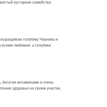
твистый кустарник семейства
я выращиваю голубику Черника и
а всеми любимая, а голубика
а, богатая витаминами и очень
точник здоровья на своем участке.