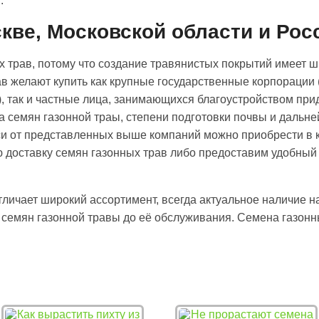
.
кве, Московской области и Рос
 трав, потому что создание травянистых покрытий имеет 
ав желают купить как крупные государственные корпорации
, так и частные лица, занимающихся благоустройством при
а семян газонной траы, степени подготовки почвы и дальн
си от представленных выше компаний можно приобрести в 
 доставку семян газонных трав либо предоставим удобный
личает широкий ассортимент, всегда актуальное наличие н
 семян газонной травы до её обслуживания. Семена газонны