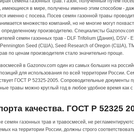
ирая семена газонных трав. Газон, полученный путем посе
, имеющиеся в мире, получены именно этим способом - даж
ся именно с посева. Посев семян газонной травы проводит
нимается множество компаний, но не многие могут похвас
то определенному производителю. Специалисты Gazonov.com
елей семян газонных трав - DLF Trifolium (Дания), DSV - E
 Pennington Seed (США), Seed Research of Oregon (США), T
трав по ценам производителя стало значительно проще.
равосмесей в Gazonov.com один из самых больших на россий
 позиций для использования по всей территории России. С
тствует ГОСТ Р 52325-2005. Сопроводительные документы 
ные травы можно круглый год в любое удобное время как с 
орта качества. ГОСТ Р 52325 2
е семян газонных трав и травосмесей, не регламентируютс
уемых на территории России, должны строго соответствоват