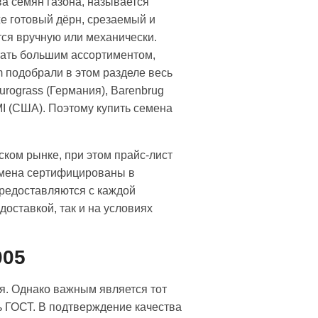
ва семян газона, называется
е готовый дёрн, срезаемый и
ся вручную или механически.
тать большим ассортиментом,
 подобрали в этом разделе весь
urograss (Германия), Barenbrug
MI (США). Поэтому купить семена
ском рынке, при этом прайс-лист
емена сертифицированы в
предоставляются с каждой
доставкой, так и на условиях
005
я. Однако важным является тот
ь ГОСТ. В подтверждение качества