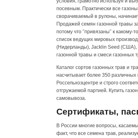
условия, грамотно используя и выб
посевным. Практически все газоны
сворачиваемый в рулоны, начинает
Продажей семян газонной травы за
потому что "привязаны" к какому-
список ведущих мировых производит
(Нидерланды), Jacklin Seed (США),
газонной травы и смеси газонных 
Каталог сортов газонных трав и т
насчитывает более 350 различных
Россельхозцентре и строго соотве
отгружаемой партией. Купить газон
самовывоза.
Сертификаты, пасп
В России многие вопросы, касаемы
факт, что все семена трав, реализ