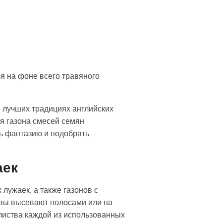
я на фоне всего травяного
 лучших традициях английских
я газона смесей семян
ть фантазию и подобрать
аек
лужаек, а также газонов с
авы высевают полосами или на
 листва каждой из использованных