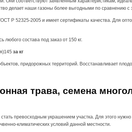
и. Они соответствуют заявленным характеристикам, идеал
ество делает наши газоны более выгодными по сравнению 
 ГОСТ Р 52325-2005 и имеет сертификаты качества. Для оп
 любого состава под заказ от 150 кг.
ия)145
за кг
объектов, придорожных территорий. Восстанавливает плод
онная трава, семена много
 стать превосходным украшением участка. Для этого нужн
чвенно-климатических условий данной местности.