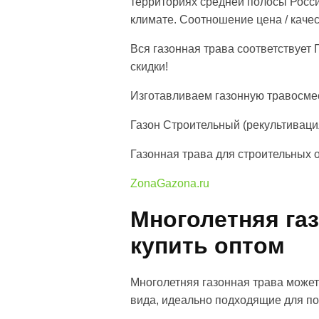
территориях средней полосы Росси
климате. Соотношение цена / кач
Вся газонная трава соответствует
скидки!
Изготавливаем газонную травосмесь
Газон Строительный (рекультивац
Газонная трава для строительных 
ZonaGazona.ru
Многолетняя газ
купить оптом
Многолетняя газонная трава может
вида, идеально подходящие для по