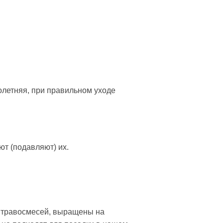
олетняя, при правильном уходе
т (подавляют) их.
х травосмесей, выращены на