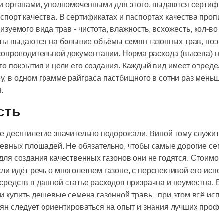
и органами, уполномоченными для этого, выдаются сертиф
паспорт качества. В сертификатах и паспортах качества пр
изуемого вида трав - чистота, влажность, всхожесть, кол-в
нты выдаются на большие объёмы семян газонных трав, поэ
опроводительной документации. Норма расхода (высева) н
ого покрытия и цели его создания. Каждый вид имеет опреде
ру, в одном грамме райграса пастбищного в сотни раз мень
.
сть
е десятилетие значительно подорожали. Виной тому служи
евных площадей. Не обязательно, чтобы самые дорогие сем
ля создания качественных газонов они не годятся. Стоимос
Если идёт речь о многолетнем газоне, с перспективой его и
 средств в данной статье расходов призрачна и неуместна.
и купить дешевые семена газонной травы, при этом всё ис
мян следует ориентироваться на опыт и знания лучших про