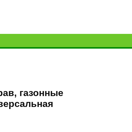
рав, газонные
иверсальная