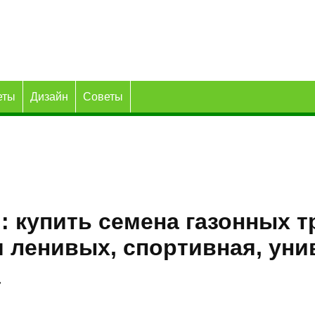
еты
Дизайн
Советы
:: купить семена газонных т
я ленивых, спортивная, ун
г