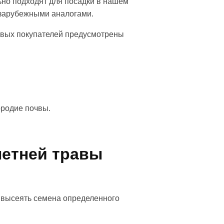
ьно подходят для посадки в нашем
с зарубежными аналогами.
товых покупателей предусмотрены
ородие почвы.
летней травы
о высеять семена определенного