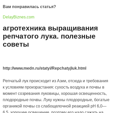
Вам понравилась статья?
DelayBiznes.com
агротехника выращивания
репчатого лука. полезные
советы
http://www.medn.ru/statyi/Repchatyjluk.html
Репчатый лук происходит из Азии, отсюда и требования
к условиям произрастания: сухость воздуха и почвы в
момент созревания луковицы, хорошая освещенность,
плодородные почвы. Луку нужны плодородные, богатые
органикой почвы со слабощелочной реакцией рН 6,0—
6,5, хорошее освещение, поэтому его надо сажать на