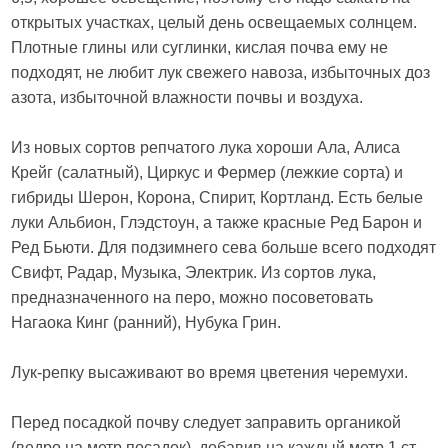
открытых участках, целый день освещаемых солнцем.
Плотные глины или суглинки, кислая почва ему не
подходят, не любит лук свежего навоза, избыточных доз
азота, избыточной влажности почвы и воздуха.
Из новых сортов репчатого лука хороши Ала, Алиса
Крейг (салатный), Циркус и Фермер (лежкие сорта) и
гибриды Шерон, Корона, Спирит, Кортланд. Есть белые
луки Альбион, Глэдстоун, а также красные Ред Барон и
Ред Бьюти. Для подзимнего сева больше всего подходят
Свифт, Радар, Музыка, Электрик. Из сортов лука,
предназначенного на перо, можно посоветовать
Нагаока Кинг (ранний), Нубука Грин.
Лук-репку высаживают во время цветения черемухи.
Перед посадкой почву следует заправить органикой
(ведро на метр посадок), добавив на каждый метр 1 ст.