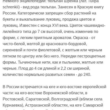
Немного энциклопедии: тюльпан Шренка (лат. Tulipa
schrenkii) - вид рода тюльпан. Занесен в Красную книгу
России. Категорически запрещен сбор растений на
букеты и выкапывание луковиц, продажа цветов и
луковиц. Известен с конца XVI века. Цветок чашевидно-
лилейного типа до 7 см высотой, очень изменчив по
форме, с легким приятным ароматом. Окраска - от
чисто-белой, желтой до красновато-бордовой,
сиреневой и почти фиолетовой, с желтым или черным
пятном по центру или без него. Нередки пестроцветные
формы. Тычиночные нити, как и пыльники, желтые или
черные. Плод до 4 см длиной и 2,2 см шириной,
количество нормально развитых семян - до 240.
В России встречается на юге и юго-востоке европейской
части: на юго-востоке Воронежской области, в
Ростовской, Саратовской, Волгоградской (вблизи села
Курнаевка), Астраханской областях, на юге Самарской