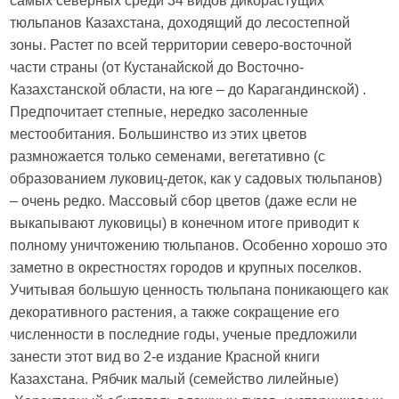
самых северных среди 34 видов дикорастущих
тюльпанов Казахстана, доходящий до лесостепной
зоны. Растет по всей территории северо-восточной
части страны (от Кустанайской до Восточно-
Казахстанской области, на юге – до Карагандинской) .
Предпочитает степные, нередко засоленные
местообитания. Большинство из этих цветов
размножается только семенами, вегетативно (с
образованием луковиц-деток, как у садовых тюльпанов)
– очень редко. Массовый сбор цветов (даже если не
выкапывают луковицы) в конечном итоге приводит к
полному уничтожению тюльпанов. Особенно хорошо это
заметно в окрестностях городов и крупных поселков.
Учитывая большую ценность тюльпана поникающего как
декоративного растения, а также сокращение его
численности в последние годы, ученые предложили
занести этот вид во 2-е издание Красной книги
Казахстана. Рябчик малый (семейство лилейные)