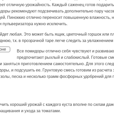
ет отличную урожайность. Каждый саженец готов подарить д
доры рекомендуют подсвечивать дополнительно пару часов.
й. Пиноккио отлично переносит повышенную влажность, но
и пульверизатора нужно исключить.
дет любая. Это может быть ящик, цветочный горшок или п
нюю, т.к. в прозрачной таре легче следить за увлажнением
Все помидоры отлично себя чувствуют и развиваю
предпочитают рыхлый и слабокислый. Готовые см
заняться приготовлением самостоятельно. Для этого следу
доры, и подсушить ее. Грунтовую смесь готовим из расчет
о золы, песка и несколько грамм фосфорных удобрений для 
чить хороший урожай с каждого куста вполне по силам да
ащивания и ухода за томатами.