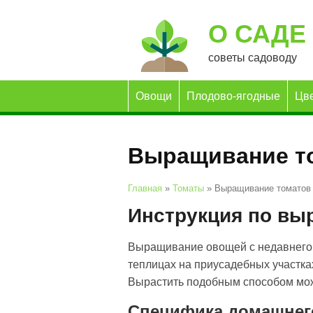
О САДЕ
советы садоводу
Овощи
Плодово-ягодные
Цв
Выращивание т
Главная
»
Томаты
»
Выращивание томатов
Инструкция по вы
Выращивание овощей с недавнего 
теплицах на приусадебных участка
Вырастить подобным способом мож
Специфика домашнег