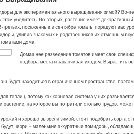
доры для экспериментального выращивания зимой? Во-перв
 этом убедитесь. Во-вторых, растение имеет декоративный в
. В-третьих, посаженные в сентябре томаты порадуют вас уро
мидоры, удивив знакомых и родственников их отменным вку
 томатами дома.
Домашнее разведение томатов имеет свои специф
подбора места и заканчивая уходом. Вырастить ов
 ваш будет находиться в ограниченном пространстве, поэт
для теплиц, потому как корневая система у них развиваетс
и растение, на которое вы потратили столько трудов, может
урожай и хорошо вызрели зимой, стоит подобрать сорта с
будут черри – маленькие аккуратные помидоры, обладающ
ого куста. Мало того, это достаточно урожайный сорт, нес