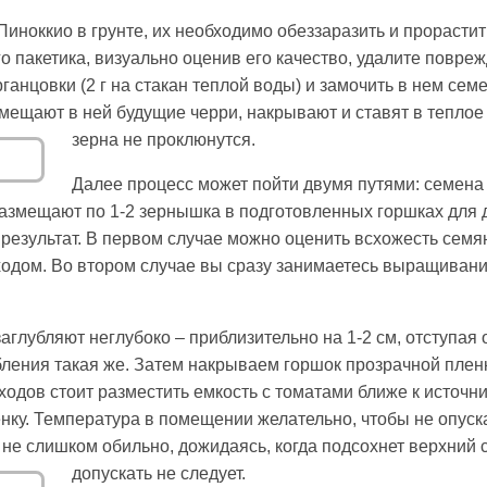
Пиноккио в грунте, их необходимо обеззаразить и прорасти
о пакетика, визуально оценив его качество, удалите повр
анцовки (2 г на стакан теплой воды) и замочить в нем семе
мещают в ней будущие черри, накрывают и ставят в теплое 
зерна не проклюнутся.
Далее процесс может пойти двумя путями: семена 
азмещают по 1-2 зернышка в подготовленных горшках для 
результат. В первом случае можно оценить всхожесть семя
уходом. Во втором случае вы сразу занимаетесь выращиван
лубляют неглубоко – приблизительно на 1-2 см, отступая от
бления такая же. Затем накрываем горшок прозрачной пленк
одов стоит разместить емкость с томатами ближе к источнику
енку. Температура в помещении желательно, чтобы не опуск
не слишком обильно, дожидаясь, когда подсохнет верхний 
допускать не следует.