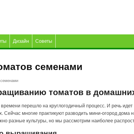
еты
Дизайн
Советы
оматов семенами
 семенами
ращиванию томатов в домашни
времени перешло на круглогодичный процесс. И речь идет
х. Сейчас многие практикуют разводить мини-огород дома н
но разные культуры, но мы рассмотрим наиболее распрост
о выращивания