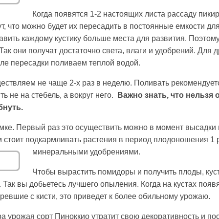
Когда появятся 1-2 настоящих листа рассаду пикир
т, что можно будет их пересадить в постоянные емкости дл
тавить каждому кустику больше места для развития. Поэтом
 Так они получат достаточно света, влаги и удобрений. Для 
сле пересадки поливаем теплой водой.
ствляем не чаще 2-х раз в неделю. Поливать рекомендует
ть не на стебель, а вокруг него.
Важно знать, что нельзя 
бнуть.
мке. Первый раз это осуществить можно в момент высадки 
 стоит подкармливать растения в период плодоношения 1 ра
минеральными удобрениями.
Чтобы вырастить помидоры и получить плоды, кус
 Так вы добьетесь лучшего опыления. Когда на кустах появ
ревшие с кисти, это приведет к более обильному урожаю.
ра урожая сорт Пиноккио утратит свою декоративность и пос