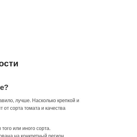
ости
ие?
авило, лучше. Насколько крепкой и
т от сорта томата и качества
того или иного сорта.
вана на конкретный регион.