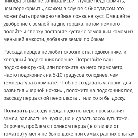
никогда этмим не занимались?.. Лучше недокормить,
чем перекормить, скажем в случае с биогумусом это
может быть примерно чайная ложка на куст. Смешайте
удобрение с землей на дне горшка, потом немного
полейте и сверху поставьте кустик с земляным комом из
меньшей емкости, добавьте земли по бокам.
Рассада перцев не любит сквозняк на подоконнике, и
холодный подоконник вообще. Потрогайте ваш
подоконник рукой, или положите на него термометр.
Часто подоконник на 5-10 градусов холоднее, чем
температура в комнате. Чтоб не создавать условия для
развития «черной ножки» , положите на подоконник под
рассаду перца слой пенопласта… или хотя бы доску.
Поливать
рассаду перца надо по мере просыхания
земли, заливать не нужно, но и давать засохнуть тоже.
Впрочем, проблем с поливом перца ( в отличии от
томатов) у меня не было даже при самых ранних опытах