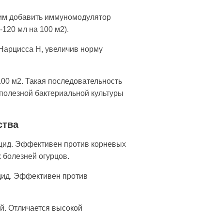
ним добавить иммуномодулятор
-120 мл на 100 м2).
 Нарцисса Н, увеличив норму
00 м2. Такая последователь­ность
 полезной бактериальной культуры
ства
ицид. Эффек­тивен против корневых
х болезней огурцов.
ицид. Эффективен против
ей. Отличается высокой