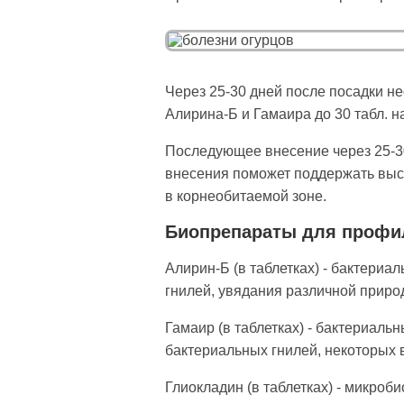
Через 25-30 дней после по­садки 
Алирина-Б и Гамаира до 30 табл. н
Последующее внесение через 25-30 
внесения поможет поддер­жать выс
в корнеобитаемой зоне.
Биопрепараты для профил
Алирин-Б (в таблетках) - бактери
гнилей, увядания различной природ
Гамаир (в таблетках) - бактери­ал
бактериальных гнилей, некоторых 
Глиокладин (в таблетках) - микроб