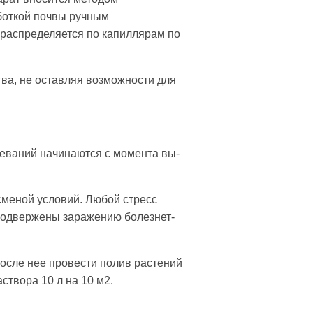
аботкой почвы ручным
 распределяется по капиллярам по
тва, не оставляя возможности для
е­ваний начинаются с момента вы­
сменой условий. Любой стресс
 подвержены заражению болезнет­
осле нее про­вести полив растений
аствора 10 л на 10 м2.