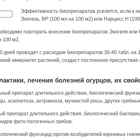
Эффективность биопрепа­ратов усилится, если к 
Экогель, BP (100 мл на 100 м2) или Нарцисс Н (100
необходимо повторить вне­сение биопрепаратов Экогеля или
а 100 м2.
дней проводят с рас­ходом биопрепаратов 30-40 табл. на 1
окий иммунитет растений, создаст постоянное присутствие
актики, лечения болезней огурцов, их свой
альный препарат длительного действия, биологический фунг
ы, аскохитоза, антракноза, мучнистой росы, других грибны
ьный препарат длительного дей­ствия, биологический бактер
видов фито-патогенных грибов.
иологический фун­гицид против возбудителей корне­вых гнил