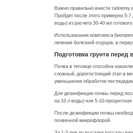
Важно пра­вильно внести таблетку 
Пройдет после этого примерно 5-7 
воды) из расчета 30-40 мл готовог
Использование комплек­са биопре
лечения болезней огурцов, в перву
Подготовка грунта перед
Почва в теплице способна на­капли
сложный, дорогостоящий этап в мер
уменьшения обработок пестици­дам
Для дезинфекции почвы перед поса
на 10 л воды) или 5-10-процент­ная
После дезинфекции почвы не­обход
почвенной микрофлорой.
За 1-3 дня до высадки рассады вно