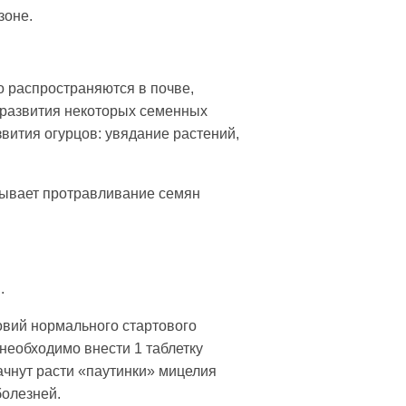
зоне.
о распространяются в почве,
развития некоторых семенных
звития огурцов: увядание растений,
зывает протравливание семян
.
ловий нормального стартового
необходимо внести 1 таблетку
чнут расти «па­утинки» мицелия
болезней.