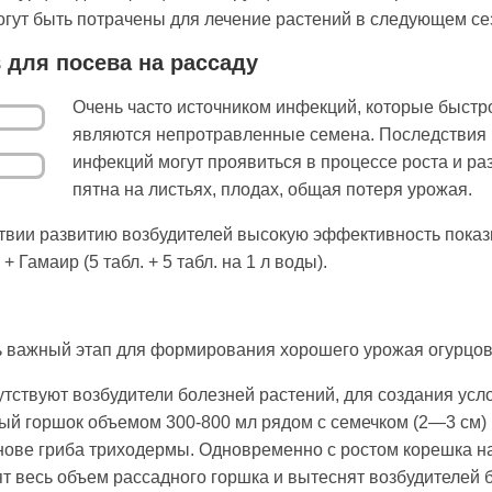
огут быть потрачены для лечение растений в следующем се
 для посева на рассаду
Очень часто источником инфекций, которые быстр
являются непротравленные семена. Последствия 
инфекций могут про­явиться в процессе роста и ра
пятна на листьях, плодах, общая потеря урожая.
ствии развитию возбудителей высокую эффективность пока
Гамаир (5 табл. + 5 табл. на 1 л воды).
ь важный этап для формирования хорошего урожая огурцов
утствуют возбудители болезней растений, для создания ус
ый гор­шок объемом 300-800 мл рядом с семечком (2—3 см) 
нове гри­ба триходермы. Одновременно с ростом корешка на
т весь объем рассадного горшка и вытеснят воз­будителей 