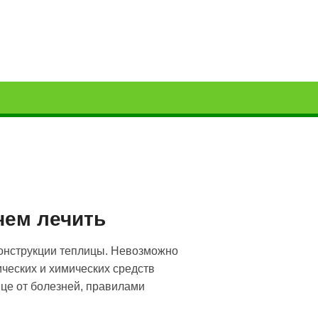
чем лечить
конструкции теплицы. Невозможно
ческих и хи­мических средств
ице от болезней, правилами