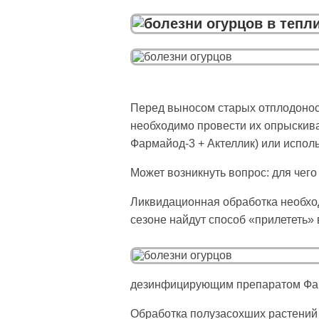
Перед выносом старых отплодоноси
необходимо провести их опрыскив
Фармайод-3 + Актеллик) или испол
Может возникнуть вопрос: для чег
Ликвидаци­онная обработка необхо
сезоне найдут способ «прилететь» 
дезинфицирующим препаратом Фарм
Обработка полузасохших растений о