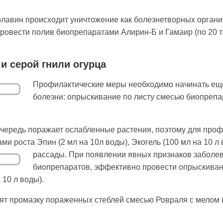
авин происходит уничтожение как болезнетвор­ных органи
овести полив био­препаратами Алирин-Б и Гамаир (по 20 та
и серой гнили огурца
Профилактические меры необходимо начинать еще
болезни: опрыскива­ние по листу смесью биопреп
оче­редь поражает ослабленные растения, поэтому для про­
ми роста Эпин (2 мл на 10л воды), Экогель (100 мл на 10 
рассады.
При появлении явных признаков заболе
биопрепаратов, эффективно провести опрыскива­н
 10 л воды).
ят промазку пора­женных стеблей смесью Ровраля с мелом 