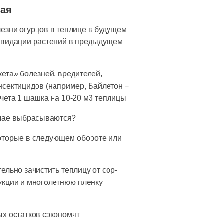
жая
езни огурцов в теплице в будущем
иквидации растений в предыдущем
та» болезней, вреди­телей,
ектицидов (на­пример, Байлетон +
чета 1 шашка на 10-20 м3 теплицы.
лучае выбрасываются?
оторые в следую­щем обороте или
ельно зачистить теплицу от сор­
укции и много­летнюю пленку
ых остатков сэкономят