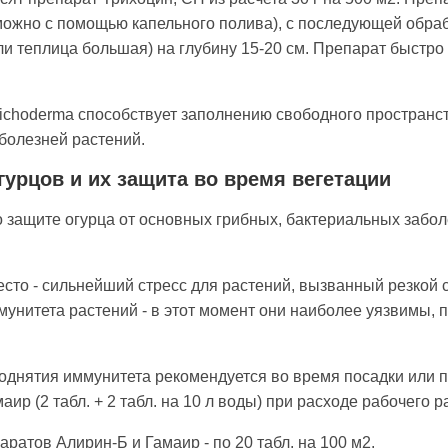
можно с помощью ка­пельного полива), с последующей обр
ли теплица большая) на глубину 15-20 см. Препарат быстро
richoderma способствует заполнению свободного простран­с
болезней растений.
урцов и их защита во время вегетации
 защите огурца от основных грибных, бактериальных забол
сто - сильнейший стресс для растений, вызванный резкой 
ммунитета растений - в этот момент они наиболее уязвимы,
д­нятия иммунитета рекомендуется во время посадки или п
ир (2 табл. + 2 табл. на 10 л воды) при расходе рабочего р
а­тов Алирин-Б и Гамаир - по 20 табл. на 100 м2.