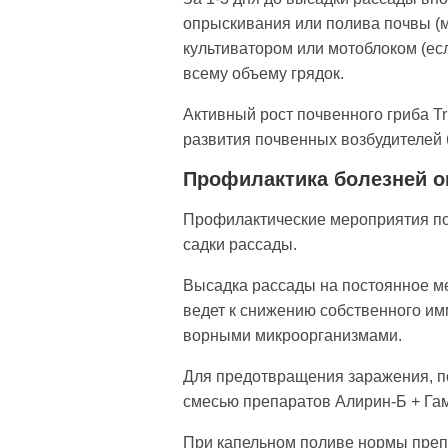
опрыскивания или поли­ва почвы (
культиватором или мотоблоком (ес
всему объему грядок.
Активный рост почвенного гриба T
развития почвенных возбудителей 
Профилактика болезней ог
Профилактические мероприя­тия по
садки рассады.
Высадка рассады на постоянное ме
ведет к снижению собствен­ного и
ворными микроорганизмами.
Для предотвращения заражения, по
смесью пре­паратов Алирин-Б + Гама
При капельном поливе нормы препар