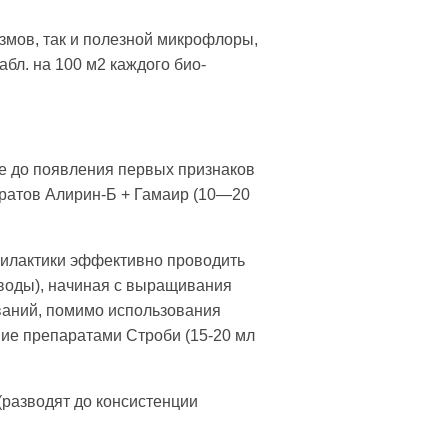
змов, так и полезной микрофлоры,
бл. на 100 м2 каждого био­
 до появления первых призна­ков
аратов Алирин-Б + Гамаир (10—20
филактики эффективно про­водить
л воды), начиная с выращивания
ваний, помимо использования
ие препаратами Строби (15-20 мл
(разводят до консистенции