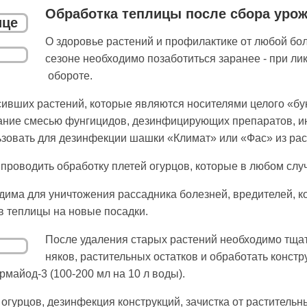
Обработка теплицы после сбора уро
О здоровье растений и профилактике от любой бол
сезоне необходимо позаботиться заранее - при л
обороте.
вших растений, которые являются носителями целого «буке
ание смесью фунгицидов, дезинфицирующих препаратов, инс
ьзовать для дезинфекции шашки «Климат» или «Фас» из рас
о проводить обра­ботку плетей огурцов, которые в любом с
дима для уничтожения рассадника болезней, вредителей, к
в теплицы на новые посадки.
После удаления старых растений необходимо тща­т
няков, растительных остатков и обработать констр
айод-3 (100-200 мл на 10 л воды).
гурцов, дезинфекция конструкций, зачистка от рас­тительн