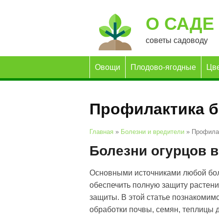
О САДЕ
советы садоводу
Овощи
Плодово-ягодные
Цв
Профилактика б
Главная
»
Болезни и вредители
»
Профилак
Болезни огурцов в
Основными источниками любой боле
обеспечить пол­ную защиту растени
защиты. В этой статье познакомим
обработки почвы, семян, теплицы 