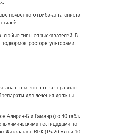
х.
нове почвенного гриба-антагониста
 гнилей.
а, любые типы опрыскивателей. В
подкормок, росторегуляторами,
ана с тем, что это, как правило,
 Препараты для лечения долж­ны
 Алирин-Б и Гама­ир (по 40 табл.
ень химическими пестици­дами по
ом Фитолавин, ВРК (15-20 мл на 10