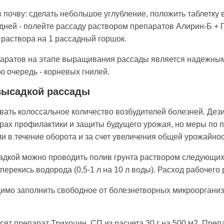
в почву: сделать небольшое углубление, положить таблетку 
дней - полейте рассаду раствором препаратов Алирин-Б + Гам
о раствора на 1 рассадный горшок.
паратов на этапе выращивания расса­ды является надежны
ю очередь - корне­вых гнилей.
 высадкой рассады
вать колоссальное количе­ство возбудителей болезней. Де­
ах профилактики и защиты будущего урожая, но меры по под
и в течение оборота и за счет увеличения общей урожайнос
дкой можно проводить по­лив грунта раствором следующих
 перекись водорода (0,5-1 л на 10 л воды). Расход рабочего
имо заполнить свободное от болезнетворных микроорга­ни
сят препарат Трихоцин, СП из расчета 30 г на 500 м2. Пре