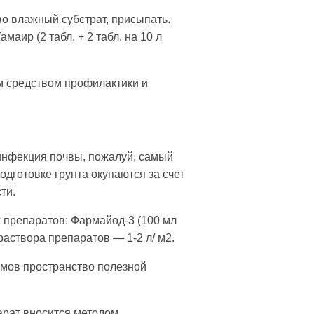
во влажный субстрат, присыпать.
аир (2 табл. + 2 табл. на 10 л
м средством профилактики и
зинфекция почвы, пожалуй, самый
­готовке грунта окупаются за счет
ти.
 препаратов: Фармайод-3 (100 мл
 раствора препаратов — 1-2 л/ м2.
змов пространство полезной
парат вносится методом