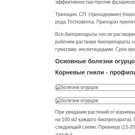
эффективностью против фузариозов
Трихоцин, СП (триходермин) (порош
рода Trichoderma. Препарат препят
Все биопрепараты после растворен
рабочем растворе биопрепараты с
гуматами, инсектицидами. Срок хра
Основные болезни огурцо
Корневые гнили - профила
При увядании растений от корневых
на 100 м2 каждого биопрепарата).
следующей схеме: Превикур (15-20 
л воды).