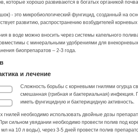
, которые хорошо развиваются в богатых органикой почва
ок) - это микробио­логический фунгицид, созданный на ос
ствует развитию, распространению воз­будителей корневых
ия в воде можно вносить через системы капельного полив
овместимы с минеральными удобрениями для внекорневых 
нения биопрепара­тов – 2-3 года.
в
ктика и лечение
Сложность борьбы с корневы­ми гнилями огурца связ
смешанная (грибная и бактериальная) инфек­ция.
иметь фунгицидную и бактери­цидную активность.
 гнилей не­обходимо использовать двойные дозы препаратов
 При сильном увя­дании необходимо провести полив под кор
мл на 10 л воды), через 3-5 дней провести полив препа­рат