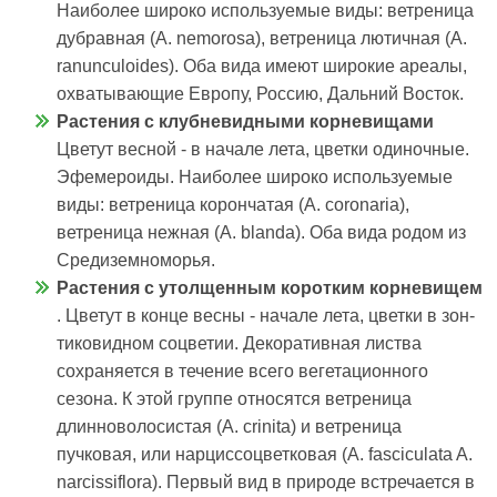
Наиболее широко используемые виды: ветреница
дубравная (А. nemorosa), ветреница лютичная (А.
ranunculoides). Оба вида имеют широкие ареалы,
охватывающие Европу, Россию, Дальний Восток.
Растения с клубневидными корневищами
Цветут весной - в начале лета, цветки одиночные.
Эфемероиды. Наиболее широко используемые
виды: ветреница корончатая (А. coronaria),
ветреница нежная (А. blanda). Оба вида родом из
Средиземноморья.
Растения с утол­щенным коротким корневищем
. Цветут в конце весны - начале лета, цветки в зон­
тиковидном соцве­тии. Декоративная листва
сохраняется в течение всего вегетационного
сезона. К этой группе относятся ветреница
длинноволосистая (А. crinita) и ветреница
пучковая, или нарциссоцветковая (A. fasciculata A.
narcissiflora). Первый вид в природе встречается в