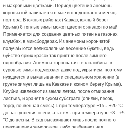
и махровыми цветками. Период цветения анемоны
корончатой начинается в мае и продолжается месяц-
полтора. В южных районах (Кавказ, южный берег
Крыма) 8 теплые зимы может цвести с января по май.
Применяется для создания цветных пятен на газонах,
клумбах, в миксбордерах. Из анемоны корончатой
получаЬ ются великолепные весенние букеты, ведь
буйство ярких красок так приятно после зимнего
однообразия. Анемона корончатая теплолюбива, в
суровые зимы подмерзает даже под укрытием, поэтому
нуждается в выкапывании и специальном хранении (в
грунте зимует лишь на Кавказе и южном берегу Крыма).
Клубни извлекают из земли летом, после отмирания
листьев, и хранят в сухом субстрате (опилки, песок,
торф, почвенная смесь) 1 при температуре +15…+20 °С
до наступления осени, а затем - при температуре +3…+5
°С до весны. В сад высаживают лишь после полного
прекращения заморозков, либо разбивают над