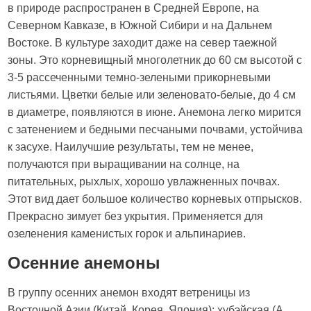
в природе распространен в Средней Европе, на
Северном Кавказе, в Южной Сибири и на Дальнем
Востоке. В культуре заходит даже на север таежной
зоны. Это корневищный многолетник до 60 см высотой с
3-5 рассеченными темно-зелеными прикорневыми
листьями. Цветки белые или зеленовато-белые, до 4 см
в диаметре, появляются в июне. Анемона легко мирится
с затенением и бедными песчаными почвами, устойчива
к засухе. Наилучшие результаты, тем не менее,
получаются при выращивании на солнце, на
питательных, рыхлых, хорошо увлажненных почвах.
Этот вид дает большое количество корневых отпрысков.
Прекрасно зимует без укрытия. Применяется для
озеленения каменистых горок и альпинариев.
Осенние анемоны
В группу осенних анемон входят ветреницы из
Восточной Азии (Китай, Корея, Япония): хубэйская (A.