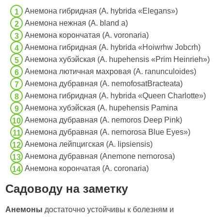
Анемона гибридная (A. hybrida «Elegans»)
Анемона нежная (A. bland а)
Анемона корончатая (A. voronaria)
Анемона гибридная (A. hybrida «Hoiwrhw Jobcrh)
Анемона хубэйская (A. hupehensis «Prim Heinrieh»)
Анемона лютичная махровая (А. ranunculoides)
Анемона дубрав­ная (A. nemofosatBracteata)
Анемона гибридная (A. hybrida «Queen Charlotte»)
Анемона хубэйская (А. hupehensis Pamina
Анемона дубравная (A. nemoros Deep Pink)
Анемона дубравная (А. nernorosa Blue Eyes»)
Анемона лейпцигская (A. lipsiensis)
Анемона дубравная (Anemone nernorosa)
Анемона корончатая (A. coronaria)
Садоводу на заметку
Анемоны
достаточно устойчивы к болезням и