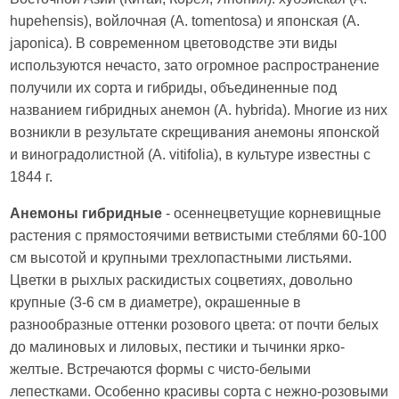
hupehensis), войлочная (A. tomentosa) и японская (A.
japonica). В современном цветоводстве эти виды
используются нечасто, зато огромное распространение
получили их сорта и гибриды, объединенные под
названием гибридных анемон (A. hybrida). Многие из них
возникли в результате скрещивания анемоны японской
и виноградолистной (A. vitifolia), в культуре известны с
1844 г.
Анемоны гибридные
- осеннецветущие корневищные
растения с прямостоячими ветвистыми стеблями 60-100
см высотой и крупными трехлопастными листьями.
Цветки в рыхлых раскидистых соцветиях, довольно
крупные (3-6 см в диаметре), окрашенные в
разнообразные оттенки розового цвета: от почти белых
до малиновых и лиловых, пестики и тычинки ярко-
желтые. Встречаются формы с чисто-белыми
лепестками. Особенно красивы сорта с нежно-розовыми