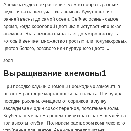
Анемона чудесное растение: можно побрать разные
виды, и на вашем участке анемоны будут цвести с
ранней весны до самой осени. Сейчас осень - самое
время, когда королевой цветника выступает Японская
анемона. Эта анемона вырастает до метрового куста,
который венчает множество простых или полумахровых
цветов белого, розового или пурпурного цвета....
зося
Выращивание анемоны1
При посадке клубни анемоны необходимо замочить в
розовом растворе марганцовки на полчаса. Почву для
посадки рыхлим, очищаем от сорняков, в лунку
закладываем один совок перегноя, полстакана золы.
Клубень помещаем донцем книзу и засыпаем землей на
три высоты клубня. Поливаем раствором комплексного
удобрения для цветов. Анемона предпочитает...