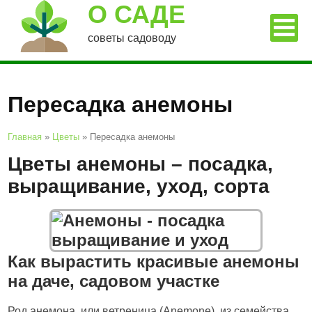
О САДЕ
советы садоводу
Пересадка анемоны
Главная
»
Цветы
»
Пересадка анемоны
Цветы анемоны – посадка,
выращивание, уход, сорта
Как вырастить красивые анемоны
на даче, садовом участке
Род анемона, или ветреница (Anemone), из семейства