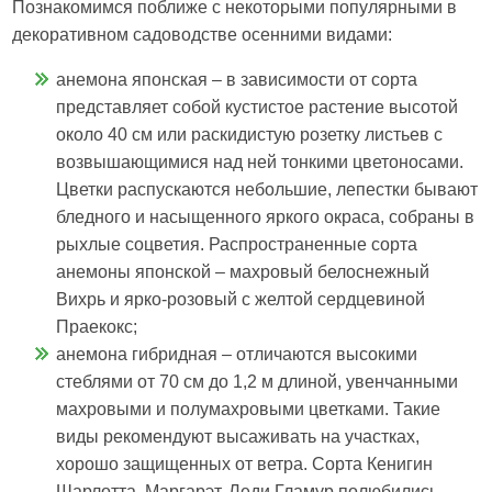
Познакомимся поближе с некоторыми популярными в
декоративном садоводстве осенними видами:
анемона японская – в зависимости от сорта
представляет собой кустистое растение высотой
около 40 см или раскидистую розетку листьев с
возвышающимися над ней тонкими цветоносами.
Цветки распускаются небольшие, лепестки бывают
бледного и насыщенного яркого окраса, собраны в
рыхлые соцветия. Распространенные сорта
анемоны японской – махровый белоснежный
Вихрь и ярко-розовый с желтой сердцевиной
Праекокс;
анемона гибридная – отличаются высокими
стеблями от 70 см до 1,2 м длиной, увенчанными
махровыми и полумахровыми цветками. Такие
виды рекомендуют высаживать на участках,
хорошо защищенных от ветра. Сорта Кенигин
Шарлотта, Маргарэт, Леди Гламур полюбились