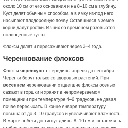
около 10 см от его основания и на 8–10 см в глубину.
Куст делят обычным способом, а в ямку из-под него
насыпают плодородную почву. Оставшиеся в земле
корни дадут ростки. Из них со временем разовьются
полноценные кусты.
Флоксы делят и пересаживают через 3–4 года.
Черенкование флоксов
Флоксы
черенкуют
с середины апреля до сентября.
Черенки берут только со здоровых растений. При
весеннем
черенковании отцветшие флоксы осенью
сажают в горшки и хранят в непромерзаемом
помещении при температуре 4–6 градусов, не давая
почве пересыхать. В конце января температуру
повышают до 8–10 градусов и увеличивают влажность.
В марте побеги достигнут длины 8–10 см и, оставляя на
стебле пару нижних листьев, их нарезают на черенки.