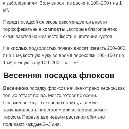
к заболеваниям. Золу вносят из расчета 100–200 г на 1
м².
Перед посадкой флоксов рекомендуется внести
торфофекальные
компосты
, которые благоприятно
сказываются на жизнестойкости и цветении кустов.
На
кислых
подзолистых почвах вносят известь 200–300
г на 1 м², костную муку во время перекопки 100–150 г на
1 м², печную золу 100–200 г на 1 м².
Весенняя посадка флоксов
Весеннюю
посадку флоксов начинают рано весной, как
только оттает почва. Место готовят с осени.
Посаженные кусты хорошо полить, а землю
замульчировать перегноем или выветрившимся
торфом. Первые две недели растения обильно
поливают каждые 2–3 дня.