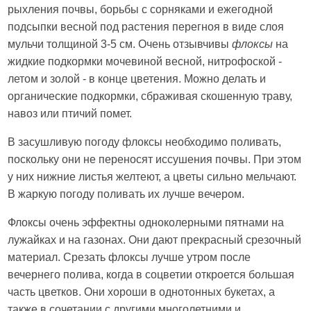
рыхления почвы, борьбы с сорняками и ежегодной
подсыпки весной под растения перегноя в виде слоя
мульчи толщиной 3-5 см. Очень отзывчивы
флоксы
на
жидкие подкормки мочевиной весной, нитрофоской -
летом и золой - в конце цветения. Можно делать и
органические подкормки, сбраживая скошенную траву,
навоз или птичий помет.
В засушливую погоду флоксы необходимо поливать,
поскольку они не переносят иссушения почвы. При этом
у них нижние листья желтеют, а цветы сильно мельчают.
В жаркую погоду поливать их лучше вечером.
Флоксы очень эффектны одноколерными пятнами на
лужайках и на газонах. Они дают прекрасный срезочный
материал. Срезать флоксы лучше утром после
вечернего полива, когда в соцветии откроется большая
часть цветков. Они хороши в однотонных букетах, а
также в сочетании с другими многолетними и