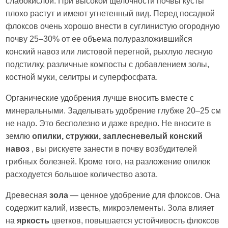
слабокислой. При высокой щелочности почвы кусты
плохо растут и имеют угнетенный вид. Перед посадкой
флоксов очень хорошо внести в суглинистую огородную
почву 25–30% от ее объема полуразложившийся
конский навоз или листовой перегной, рыхлую лесную
подстилку, различные компосты с добавлением золы,
костной муки, селитры и суперфосфата.
Органические удобрения лучше вносить вместе с
минеральными. Заделывать удобрение глубже 20–25 см
не надо. Это бесполезно и даже вредно. Не вносите в
землю
опилки, стружки, заплесневелый конский
навоз
, вы рискуете занести в почву возбудителей
грибных болезней. Кроме того, на разложение опилок
расходуется большое количество азота.
Древесная
зола
— ценное удобрение для флоксов. Она
содержит калий, известь, микроэлементы. Зола влияет
на
яркость
цветков, повышается устойчивость флоксов