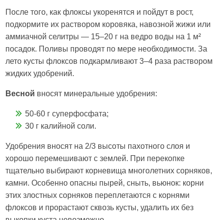
После того, как флоксы укоренятся и пойдут в рост,
подкормите их раствором коровяка, навозной жижи или
аммиачной селитры — 15–20 г на ведро воды на 1 м²
посадок. Поливы проводят по мере необходимости. За
лето кусты флоксов подкармливают 3–4 раза раствором
жидких удобрений.
Весной
вносят минеральные удобрения:
50-60 г суперфосфата;
30 г калийной соли.
Удобрения вносят на 2/3 высоты пахотного слоя и
хорошо перемешивают с землей. При перекопке
тщательно выбирают корневища многолетних сорняков,
камни. Особенно опасны пырей, сныть, вьюнок: корни
этих злостных сорняков переплетаются с корнями
флоксов и прорастают сквозь кусты, удалить их без
выкопки куста невозможно.