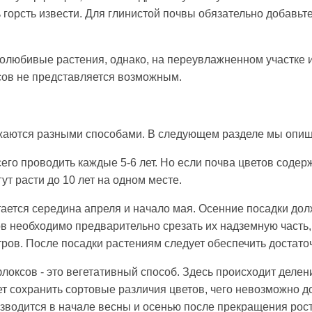
горсть извести. Для глинистой почвы обязательно добавьте
олюбивые растения, однако, на переувлажненном участке ил
сов не представляется возможным.
аются разными способами. В следующем разделе мы опиш
его проводить каждые 5-6 лет. Но если почва цветов содер
ут расти до 10 лет на одном месте.
ается середина апреля и начало мая. Осенние посадки до
тов необходимо предварительно срезать их надземную часть
ров. После посадки растениям следует обеспечить достато
ксов - это вегетативный способ. Здесь происходит деление
ет сохранить сортовые различия цветов, чего невозможно д
зводится в начале весны и осенью после прекращения рост