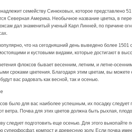
инадлежит семейству Синюховых, которое представлено 51
тся Северная Америка. Необычное название цветка, в перев
оксам дал знаменитый ученый Карл Линней, по причине огн
сах.
пулярно, что на сегодняшний день выведено более 1501 с
остоящими и кустовыми видами, которые достигают в высот
ветения флоксов бывает весенним, летним, и летне-осенни
ными сроками цветения. Благодаря этим цветам, вы можете 
удут вас радовать как весной, так и осенью.
ие
ов было для вас наиболее успешным, их посадку следует 
от ветра. Почва для этих цветов должна быть рыхлая, плод
ву следует подготовить еще осенью. Для этого выкопайте 
лю суперфосфат, компост и древесную золу. Если почва име