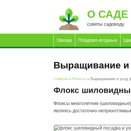
О САДЕ
советы садоводу
Овощи
Плодово-ягодные
Цв
Выращивание и 
Главная
»
Флоксы
»
Выращивание и уход 
Флокс шиловидный
Флоксы многолетние (шиловидные)
являясь достаточно неприхотливы