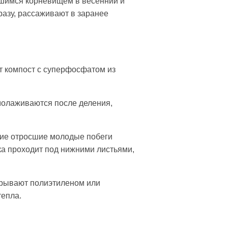
сшимся корневищем в весенний и
разу, рассаживают в заранее
ют компост с суперфосфатом из
молаживаются после деления,
кие отросшие молодые побеги
ка проходит под нижними листьями,
крывают полиэтиленом или
тепла.