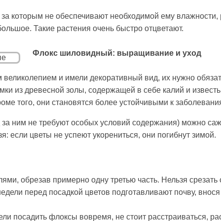
 за которым не обеспечивают необходимой ему влажности, р
большое. Такие растения очень быстро отцветают.
Флокс шиловидный: выращивание и уход
 великолепием и имели декоративный вид, их нужно обяза
мки из древесной золы, содержащей в себе калий и извест
роме того, они становятся более устойчивыми к заболевани
 за ним не требуют особых условий содержания) можно саж
зя: если цветы не успеют укорениться, они погибнут зимой.
ями, обрезав примерно одну третью часть. Нельзя срезать 
 недели перед посадкой цветов подготавливают почву, внос
пели посадить флоксы вовремя, не стоит расстраиваться, р