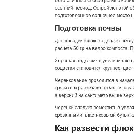
Вегетативный способ размножения 
осенний период. Острой лопатой об
подготовленное солнечное место н
Подготовка почвы
Для посадки флоксов делают неглу
расчета 50 гр на ведро компоста. 
Хорошая подкормка, увеличивающа
соцветия становятся крупнее, цве
Черенкование проводится в начале
срезают и разрезают на части, в к
а верхний на сантиметр выше верх
Черенки следует поместить в увла
срезанными пластиковыми бутылка
Как развести фло