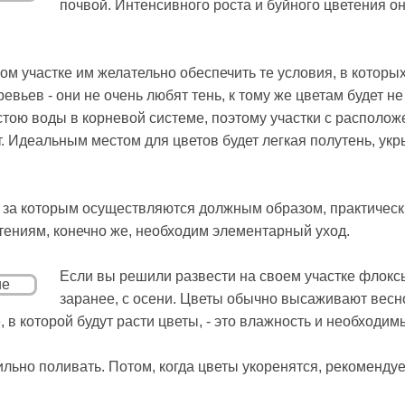
почвой. Интенсивного роста и буйного цветения он
м участке им желательно обеспечить те условия, в которых
вьев - они не очень любят тень, к тому же цветам будет н
стою воды в корневой системе, поэтому участки с располо
. Идеальным местом для цветов будет легкая полутень, ук
 за которым осуществляются должным образом, практическ
тениям, конечно же, необходим элементарный уход.
Если вы решили развести на своем участке флоксы
заранее, с осени. Цветы обычно высаживают весной
 в которой будут расти цветы, - это влажность и необходи
льно поливать. Потом, когда цветы укоренятся, рекоменду