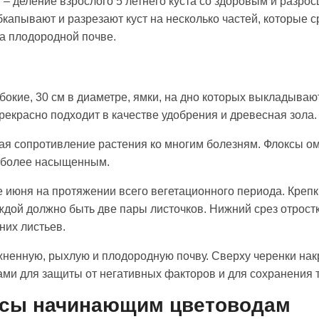
– деление взрослого 5 летнего куста со здоровым и разро
капывают и разрезают куст на несколько частей, которые с
а плодородной почве.
бокие, 30 см в диаметре, ямки, на дно которых выкладыва
Прекрасно подходит в качестве удобрения и древесная зола.
я сопротивление растения ко многим болезням. Флоксы о
т более насыщенным.
 июня на протяжении всего вегетационного периода. Креп
аждой должно быть две пары листочков. Нижний срез отрост
них листьев.
жненную, рыхлую и плодородную почву. Сверху черенки на
ми для защиты от негативных факторов и для сохранения 
ксы начинающим цветоводам