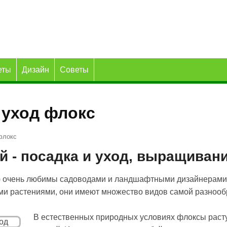
еты
Дизайн
Советы
уход флокс
флокс
 - посадка и уход, выращиван
 очень любимы садоводами и ландшафтными дизайнерами. В
ми растениями, они имеют множество видов самой разнообр
В естественных природных условиях флоксы растут