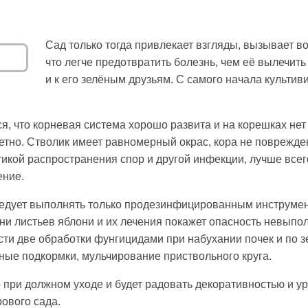
Сад только тогда привлекает взгляды, вызывает во
что легче предотвратить болезнь, чем её вылечить 
и к его зелёным друзьям. С самого начала культи
я, что корневая система хорошо развита и на корешках нет
тно. Стволик имеет равномерный окрас, кора не поврежде
икой распространения спор и другой инфекции, лучше всег
ение.
дует выполнять только продезинфицированным инструменто
ни листьев яблони и их лечения покажет опасность невыпо
сти две обработки фунгицидами при набухании почек и по з
ые подкормки, мульчирование приствольного круга.
 при должном уходе и будет радовать декоративностью и у
ового сада.