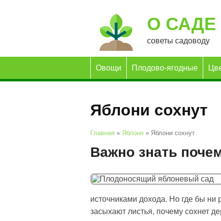
О САДЕ
советы садоводу
Овощи
Плодово-ягодные
Цв
Яблони сохнут
Главная
»
Яблоня
»
Яблони сохнут
Важно знать почем
источниками дохода. Но где бы ни 
засыхают листья, почему сохнет дер