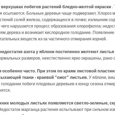
и верхушках побегов растений бледно-желтой окраски
.
стья осыпаются. Больные деревья чаще подмерзают. Хлороз 
стений солей железа, содержащихся в почве; излишним со
е чего нарушается процесс образования хлорофилла; недост
рням дерева и возникает кислородное голодание. Появление
тательных веществ из-за частичного отмирания корней.
недостатке азота у яблони постепенно желтеют листья 
нормальных размеров, неестественно ярко окрашены, рано 
 особенно часто. При этом по краям листовой пластин
сыхающей ткани - краевой "ожог" листьев.
У яблони, виш
м голодании побеги плодовых деревьев к концу сезона отми
нятся.
рхних молодых листьях появляются светло-зеленые, се
Недостаток марганца растения испытывают при сильном из