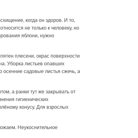
схищение, когда он здоров. И то,
относится не только к человеку, но
вирования яблони, нужно
 пятен плесени, окрас поверхности
на. Уборка листьев опавших
о осенние садовые листья сжечь, а
м, а ранки тут же закрывать от
лнения гигиенических
елёному конусу. Для взрослых
рожаем. Неукоснительное