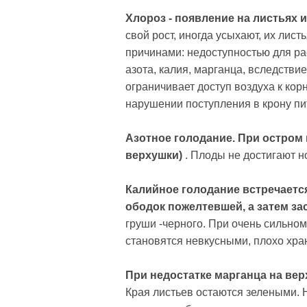
Хлороз - появление на листьях 
свой рост, иногда усыхают, их ли
причинами: недоступностью для ра
азота, калия, марганца, вследстви
ограничивает доступ воздуха к ко
нарушении поступления в крону пи
Азотное голодание. При остром 
верхушки)
. Плоды не достигают 
Калийное голодание встречается
ободок пожелтевшей, а затем за
груши -черного. При очень сильно
становятся невкусными, плохо хра
При недостатке марганца на ве
Края листьев остаются зелеными. 