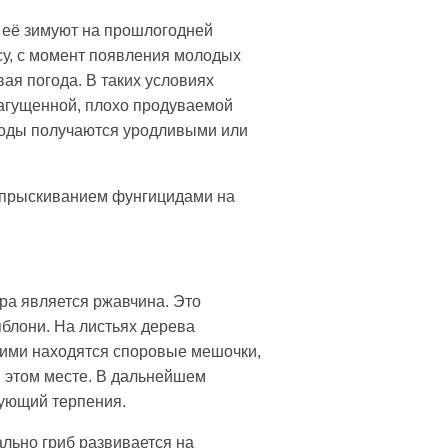
 её зимуют на прошлогодней
су, с момент появления молодых
ая погода. В таких условиях
загущенной, плохо продуваемой
Плоды получаются уродливыми или
 опрыскиванием фунгицидами на
ра является ржавчина. Это
блони. На листьях дерева
 ними находятся споровые мешочки,
в этом месте. В дальнейшем
бующий терпения.
льно гриб развивается на