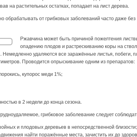
ав на растительных остатках, попадает на лист дерева.
но обрабатывать от грибковых заболеваний часто даже без
Ржавчина может быть причиной пожелтения листвы
опадению плодов и растрескиванию коры на ствол
. Немедленно удаляются все заражённые листья, побеги, п
тиметров. Проводится опрыскивание одним из препаратов:
хлорокись, купорос меди 1%;
ностью в 2 недели до конца сезона.
 трудноудаляемое, грибковое заболевание следует соблюдат
хвойных и плодовых деревьев в непосредственной близости;
одвижения найти поражённые места, зачистить их до здоро