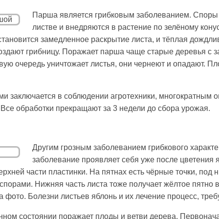
Парша является грибковым заболеванием. Споры
листве и внедряются в растение по зелёному кону
становится замедленное раскрытие листа, и тёплая дождлив
оздают грибницу. Поражает парша чаще старые деревья с 
рвую очередь уничтожает листья, они чернеют и опадают. 
ми заключается в соблюдении агротехники, многократным
 Все обработки прекращают за 3 недели до сбора урожая.
Другим грозным заболеванием грибкового характе
заболевание проявляет себя уже после цветения я
рхней части пластинки. На пятнах есть чёрные точки, под
спорами. Нижняя часть листа тоже получает жёлтое пятно 
на фото. Болезни листьев яблонь и их лечение процесс, тре
нном состоянии поражает плоды и ветви дерева. Первонача