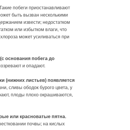
 Такие побеги приостанавливают
может быть вызван несколькими
держанием извести; недостатком
атком или избытком влаги, что
 хлороза может усиливаться при
(с основания побега до
созревают и опадают.
ки (нижних листьев) появляется
ни, сливы ободок бурого цвета, у
рают, плоды плохо окрашиваются,
рые или красноватые пятна.
вестковании почвы; на кислых