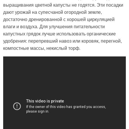
выращивания цветной капусты не годятся. Эти посадки
дают урожай на супесчаной огородной земле,
достаточно дренированной с хорошей циркуляцией
влаги и воздуха. Для улучшения питательности
капустных грядок лучше использовать органические
удобрения: перепревший навоз или коровяк, перегной,
компостные массы, некислый торф.