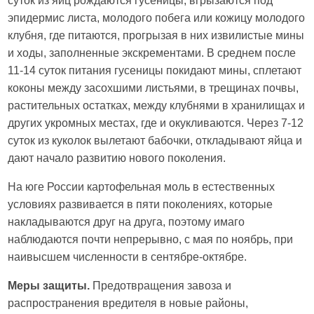
суток из яиц рождаются гусеницы, вгрызаются под
эпидермис листа, молодого побега или кожицу молодого
клубня, где питаются, прогрызая в них извилистые мины
и ходы, заполненные экскрементами. В среднем после
11-14 суток питания гусеницы покидают мины, сплетают
коконы между засохшими листьями, в трещинах почвы,
растительных остатках, между клубнями в хранилищах и
других укромных местах, где и окукливаются. Через 7-12
суток из куколок вылетают бабочки, откладывают яйца и
дают начало развитию нового поколения.
На юге России картофельная моль в естественных
условиях развивается в пяти поколениях, которые
накладываются друг на друга, поэтому имаго
наблюдаются почти непрерывно, с мая по ноябрь, при
наивысшем численности в сентябре-октябре.
Меры защиты.
Предотвращения завоза и
распространения вредителя в новые районы,