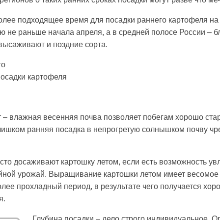
олее подходящее время для посадки раннего картофеля на
 не раньше начала апреля, а в средней полосе России – бл
высаживают и поздние сорта.
то
посадки картофеля
т – влажная весенняя почва позволяет побегам хорошо стар
слишком ранняя посадка в непрогретую солнышком почву чр
то досаживают картошку летом, если есть возможность ув
ойной урожай. Выращивание картошки летом имеет весомое
лее прохладный период, в результате чего получается хо
я.
Глубина посадки – дело строго индивидуальное. 