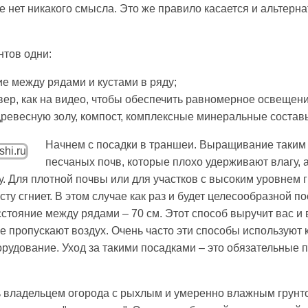
е нет никакого смысла. Это же правило касается и альтерн
нтов одни:
е между рядами и кустами в ряду;
вер, как на видео, чтобы обеспечить равномерное освещени
 древесную золу, компост, комплексные минеральные состав
Начнем с посадки в траншеи. Выращивание таким 
песчаных почв, которые плохо удерживают влагу, 
у. Для плотной почвы или для участков с высоким уровнем 
сту сгниет. В этом случае как раз и будет целесообразной п
стояние между рядами – 70 см. Этот способ выручит вас и 
е пропускают воздух. Очень часто эти способы используют 
орудование. Уход за такими посадками – это обязательные 
 владельцем огорода с рыхлым и умеренно влажным грунто