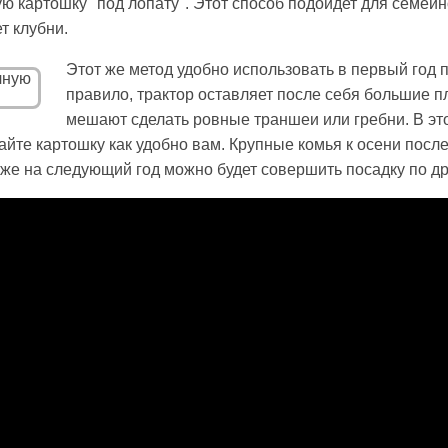
ю картошку "под лопату". Этот способ подойдет для семейн
т клубни.
Этот же метод удобно использовать в первый год 
правило, трактор оставляет после себя большие пл
мешают сделать ровные траншеи или гребни. В это
те картошку как удобно вам. Крупные комья к осени посл
 уже на следующий год можно будет совершить посадку по д