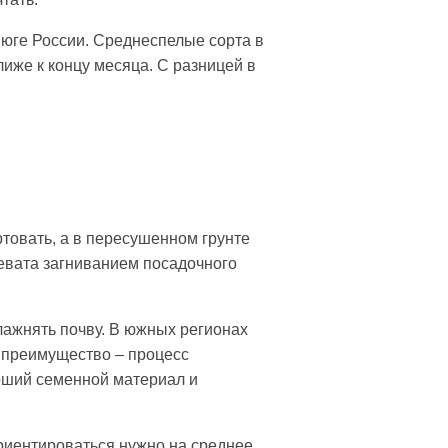
 юге России. Среднеспелые сорта в
иже к концу месяца. С разницей в
товать, а в пересушенном грунте
евата загниванием посадочного
лажнять почву. В южных регионах
 преимущество – процесс
роший семенной материал и
Ориентироваться нужно на среднее