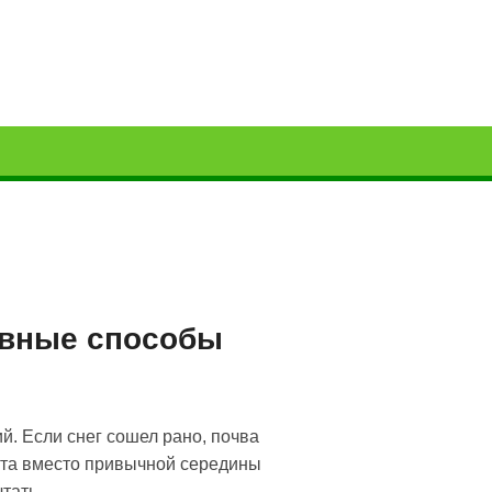
ивные способы
й. Если снег сошел рано, почва
арта вместо привычной середины
тать.