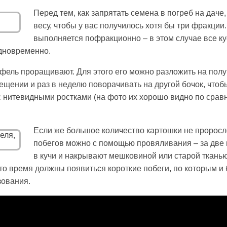
Перед тем, как запрятать семена в погреб на даче
весу, чтобы у вас получилось хотя бы три фракции
выполняется пофракционно – в этом случае все ку
одновременно.
офель проращивают. Для этого его можно разложить на полу
щении и раз в неделю поворачивать на другой бочок, чтоб
 с нитевидными ростками (на фото их хорошо видно по сра
Если же большое количество картошки не проросл
побегов можно с помощью провяливания – за две 
в кучи и накрывают мешковиной или старой ткань
о время должны появиться короткие побеги, по которым и 
зования.