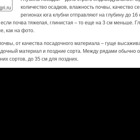
количество осадков, влажность почвы, качество 
регионах юга клубни отправляют на глубину до 16 
 если почва тяжелая, глинистая – то еще на 3 см меньше. Г
е, как на фото.
 почвы, от качества посадочного материала – гуще высажив
адочный материал и поздние сорта. Между рядами обычно о
них сортов, до 35 см для поздних.