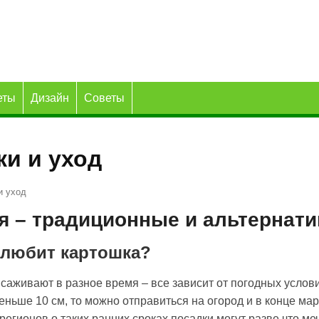
еты
Дизайн
Советы
ки и уход
и уход
я – традиционные и альтернат
 любит картошка?
ысаживают в разное время – все зависит от погодных услови
меньше 10 см, то можно отправиться на огород и в конце м
регионов о таких ранних сроках посадки могут разве что меч