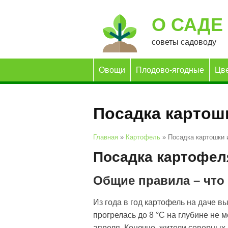
О САДЕ
советы садоводу
Овощи
Плодово-ягодные
Цв
Посадка картош
Главная
»
Картофель
»
Посадка картошки 
Посадка картофел
Общие правила – что
Из года в год картофель на даче в
прогрелась до 8 °С на глубине не 
апреля. Конечно, жители северных 