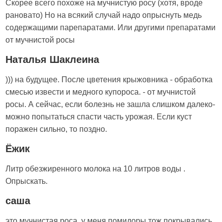
Скорее всего похоже на мучнистую росу (хотя, вроде
рановато) Но на всякий случай надо опрыснуть медь
содержащими парепаратами. Или другими препаратами
от мучнистой росы
Наталья Шаклеина
))) на будущее. После цветения крыжовника - обработка
смесью извести и медного купороса. - от мучнистой
росы. А сейчас, если болезнь не зашла слишком далеко-
можно попытаться спасти часть урожая. Если куст
поражен сильно, то поздно.
Ёжик
Литр обезжиренного молока на 10 литров воды .
Опрыскать.
саша
это мучнистая роса, у меня помидоры тож покрывались,