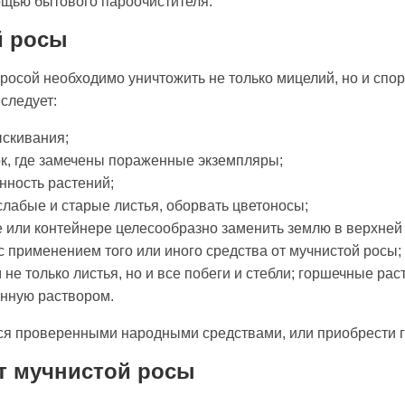
ощью бытового пароочистителя.
й росы
росой необходимо уничтожить не только мицелий, но и спо
следует:
ыскивания;
док, где замечены пораженные экземпляры;
нность растений;
 слабые и старые листья, оборвать цветоносы;
е или контейнере целесообразно заменить землю в верхней 
с применением того или иного средства от мучнистой росы;
не только листья, но и все побеги и стебли; горшечные рас
енную раствором.
ся проверенными народными средствами, или приобрести 
т мучнистой росы