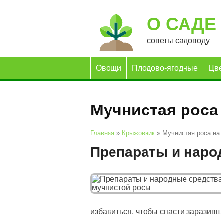
О САДЕ
советы садоводу
Овощи
Плодово-ягодные
Цв
Мучнистая роса
Главная
»
Крыжовник
»
Мучнистая роса на
Препараты и наро
избавиться, чтобы спасти заразив