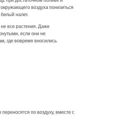
ду, при достаточном поливе и
е окружающего воздуха понизиться
 белый налет.
 не все растения. Даже
онутыми, если они не
ам, где вовремя вносились
 переносятся по воздуху, вместе с