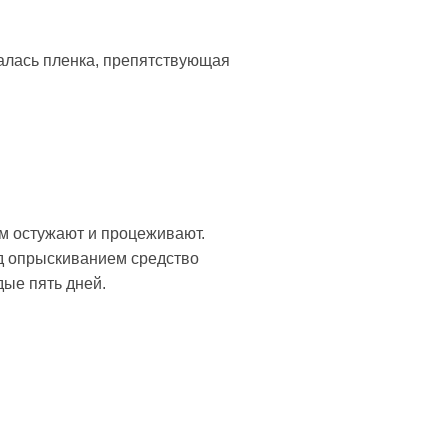
валась пленка, препятствующая
ом остужают и процеживают.
ед опрыскиванием средство
дые пять дней.