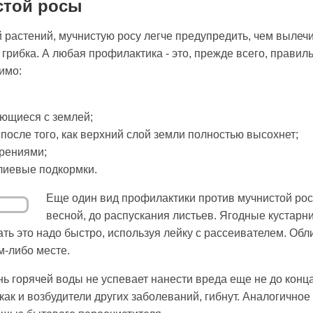
стой росы
 растений, мучнистую росу легче предупредить, чем вылечи
грибка. А любая профилактика - это, прежде всего, правиль
имо:
ающиеся с землей;
 после того, как верхний слой земли полностью высохнет;
брениями;
лиевые подкормки.
Еще один вид профилактики против мучнистой ро
весной, до распускания листьев. Ягодные кустарни
ь это надо быстро, используя лейку с рассеивателем. Обли
м-либо месте.
ь горячей воды не успевает нанести вреда еще не до кон
 как и возбудители других заболеваний, гибнут. Аналогичное