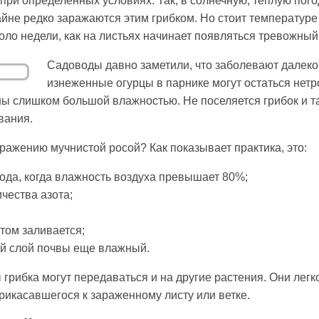
ри определенных условиях. Так, в солнечную, теплую пого
йне редко заражаются этим грибком. Но стоит температур
около недели, как на листьях начинает появляться тревожный
Садоводы давно заметили, что заболевают далеко
изнеженные огурцы в парнике могут остаться нетр
ы слишком большой влажностью. Не поселяется грибок и т
вания.
ражению мучнистой росой? Как показывает практика, это:
года, когда влажность воздуха превышает 80%;
ичества азота;
отом заливается;
ний слой почвы еще влажный.
рибка могут передаваться и на другие растения. Они легко
прикасавшегося к зараженному листу или ветке.