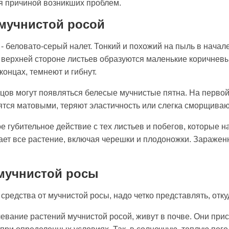
ся причиной возникших проблем.
мучнистой росой
- беловато-серый налет. Тонкий и похожий на пыль в начал
а верхней стороне листьев образуются маленькие коричнев
концах, темнеют и гибнут.
рцов могут появляться белесые мучнистые пятна. На перво
ятся матовыми, теряют эластичность или слегка сморщиваю
 губительное действие с тех листьев и побегов, которые н
ает все растение, включая черешки и плодоножки. Зараже
мучнистой росы
средства от мучнистой росы, надо четко представлять, отку
вание растений мучнистой росой, живут в почве. Они прису