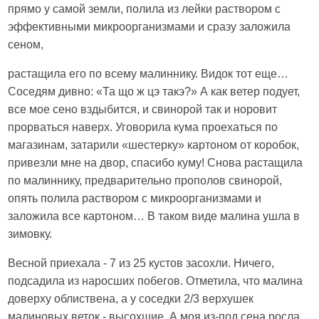
прямо у самой земли, полила из лейки раствором с
эффективными микроорганизмами и сразу заложила
сеном,
растащила его по всему малиннику. Видок тот еще…
Соседям дивно: «Та що ж цэ такэ?» А как ветер подует,
все мое сено вздыбится, и свинорой так и норовит
прорваться наверх. Уговорила кума проехаться по
магазинам, затарили «шестерку» картоном от коробок,
привезли мне на двор, спасибо куму! Снова растащила
по малиннику, предварительно прополов свинорой,
опять полила раствором с микроорганизмами и
заложила все картоном… В таком виде малина ушла в
зимовку.
Весной приехала - 7 из 25 кустов засохли. Ничего,
подсадила из наросших побегов. Отметила, что малина
доверху облиствена, а у соседки 2/3 верхушек
малиновых веток - высохшие. А моя из-под сена росла