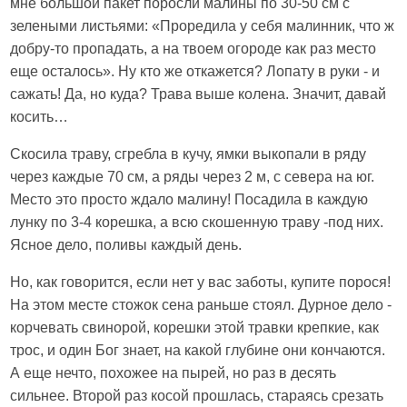
мне большой пакет поросли малины по 30-50 см с
зелеными листьями: «Проредила у себя малинник, что ж
добру-то пропадать, а на твоем огороде как раз место
еще осталось». Ну кто же откажется? Лопату в руки - и
сажать! Да, но куда? Трава выше колена. Значит, давай
косить…
Скосила траву, сгребла в кучу, ямки выкопали в ряду
через каждые 70 см, а ряды через 2 м, с севера на юг.
Место это просто ждало малину! Посадила в каждую
лунку по 3-4 корешка, а всю скошенную траву -под них.
Ясное дело, поливы каждый день.
Но, как говорится, если нет у вас заботы, купите порося!
На этом месте стожок сена раньше стоял. Дурное дело -
корчевать свинорой, корешки этой травки крепкие, как
трос, и один Бог знает, на какой глубине они кончаются.
А еще нечто, похожее на пырей, но раз в десять
сильнее. Второй раз косой прошлась, стараясь срезать