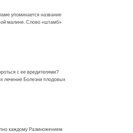
ламе упоминается название
овой малине. Слово «штамб»
роться с ее вредителями?
их лечение Болезни плодовых
тупно каждому Размножением