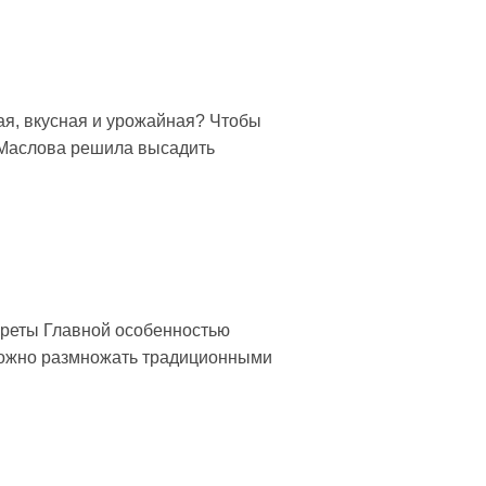
ая, вкусная и урожайная? Чтобы
а Маслова решила высадить
креты Главной особенностью
сложно размножать традиционными