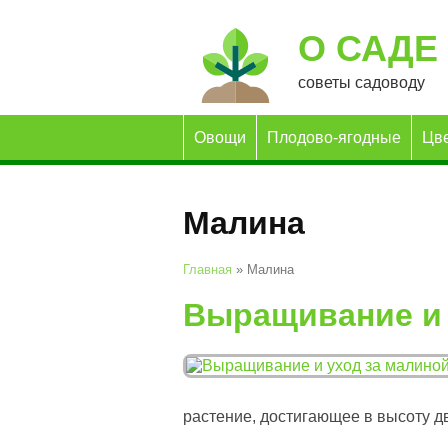
О САДЕ
советы садоводу
Овощи
Плодово-ягодные
Цв
Малина
Главная
»
Малина
Выращивание и 
растение, достигающее в высоту дв