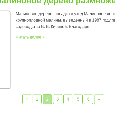
малиновое дерево размнож
Малиновое дерево: посадка и уход Малиновое дере
крупноплодной малины, выведенный в 1987 году п
садоводства В. В. Кичиной. Благодаря...
Читать далее »
«
1
2
3
4
5
6
»