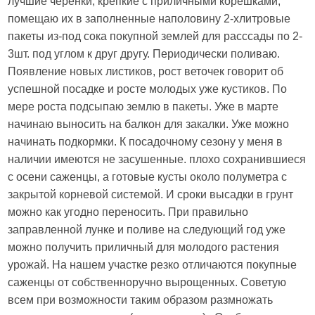
лучшие черенки, крепкие с приличными корешками,
помещаю их в заполненные наполовину 2-хлитровые
пакеты из-под сока покупной землей для расссады по 2-
3шт. под углом к друг другу. Периодически поливаю.
Появление новых листиков, рост веточек говорит об
успешной посадке и росте молодых уже кустиков. По
мере роста подсыпаю землю в пакеты. Уже в марте
начинаю выносить на балкон для закалки. Уже можно
начинать подкормки. К посадочному сезону у меня в
наличии имеются не засушенные. плохо сохранившиеся
с осени саженцы, а готовые кусты около полуметра с
закрытой корневой системой. И сроки высадки в грунт
можно как угодно переносить. При правильно
заправленной лунке и поливе на следующий год уже
можно получить приличный для молодого растения
урожай. На нашем участке резко отличаются покупные
саженцы от собственноручно вырощенных. Советую
всем при возможности таким образом размножать