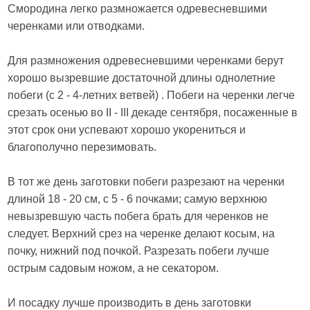
Смородина легко размножается одревесневшими
черенками или отводками.
Для размножения одревесневшими черенками берут
хорошо вызревшие достаточной длины однолетние
побеги (с 2 - 4-летних ветвей) . Побеги на черенки легче
срезать осенью во II - III декаде сентября, посаженные в
этот срок они успевают хорошо укорениться и
благополучно перезимовать.
В тот же день заготовки побеги разрезают на черенки
длиной 18 - 20 см, с 5 - 6 почками; самую верхнюю
невызревшую часть побега брать для черенков не
следует. Верхний срез на черенке делают косым, на
почку, нижний под почкой. Разрезать побеги лучше
острым садовым ножом, а не секатором.
И посадку лучше производить в день заготовки