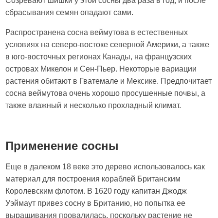
Созревают шишки у этой сосны два раза в год, и после
сбрасывания семян опадают сами.
Распространена сосна веймутова в естественных
условиях на северо-востоке северной Америки, а также
в юго-восточных регионах Канады, на французских
островах Микелон и Сен-Пьер. Некоторые вариации
растения обитают в Гватемале и Мексике. Предпочитает
сосна веймутова очень хорошо просушенные почвы, а
также влажный и несколько прохладный климат.
Применение сосны
Еще в далеком 18 веке это дерево использовалось как
материал для построения кораблей Британским
Королевским флотом. В 1620 году капитан Джодж
Уэймаут привез сосну в Британию, но попытка ее
выращивания провалилась, поскольку растение не