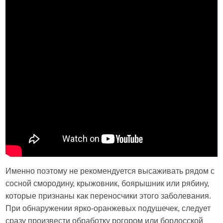
Именно поэтому не рекомендуется высаживать рядом с
сосной смородину, крыжовник, боярышник или рябину,
которые признаны как переносчики этого заболевания.
При обнаружении ярко-оранжевых подушечек, следует
сразу произвести обработку рогором или бордосской