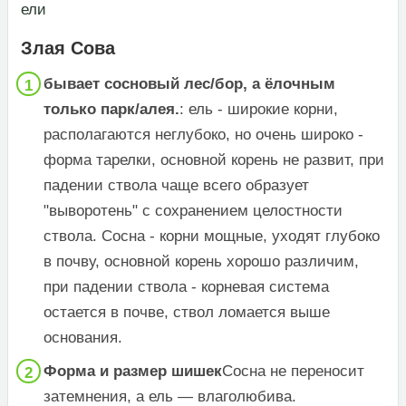
ели​
Злая Сова
​бывает сосновый лес/бор, а ёлочным
только парк/алея.​
​: ель - широкие корни,
располагаются неглубоко, но очень широко -
форма тарелки, основной корень не развит, при
падении ствола чаще всего образует
"выворотень" с сохранением целостности
ствола. Сосна - корни мощные, уходят глубоко
в почву, основной корень хорошо различим,
при падении ствола - корневая система
остается в почве, ствол ломается выше
основания.​
​Форма и размер шишек​
​Сосна не переносит
затемнения, а ель — влаголюбива.​