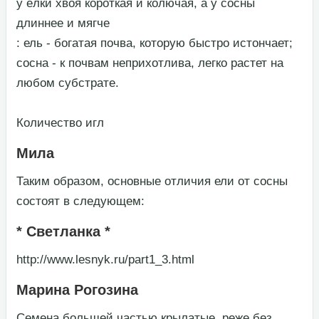
​у ёлки хвоя короткая и колючая, а у сосны
длиннее и мягче​
​: ель - богатая почва, которую быстро истончает;
сосна - к почвам неприхотлива, легко растет на
любом субстрате.​
​Количество игл​
Мила
​Таким образом, основные отличия ели от сосны
состоят в следующем:​
* Светланка *
​http://www.lesnyk.ru/part1_3.html​
Марина Рогозина
​Семена большей частью крылатые, реже без