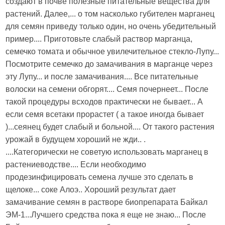
создают в почве полезные питательные вещества для
растений. Далее,... о том насколько губителен марганец
для семян приведу только один, но очень убедительный
пример.... Приготовьте слабый раствор марганца,
семечко томата и обычное увилечительное стекло-Лупу...
Посмотрите семечко до замачивания в марганце через
эту Лупу... и после замачивания.... Все питательные
волоски на семени обгорят.... Семя почернеет... После
такой процедуры всходов практически не бывает... А
если семя всетаки прорастет ( а такое иногда бывает
)...сеянец будет слабый и больной.... От такого растения
урожай в будущем хороший не жди.. .
....Категорически не советую использовать марганец в
растениеводстве.... Если необходимо
продезинфицировать семена лучше это сделать в
щелоке... соке Алоэ.. Хороший результат дает
замачивание семян в растворе биопрепарата Байкал
ЭМ-1...Лучшего средства пока я еще не знаю... После