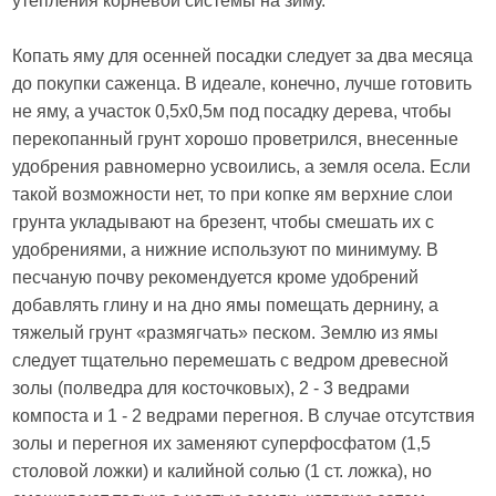
утепления корневой системы на зиму.
Копать яму для осенней посадки следует за два месяца
до покупки саженца. В идеале, конечно, лучше готовить
не яму, а участок 0,5x0,5м под посадку дерева, чтобы
перекопанный грунт хорошо проветрился, внесенные
удобрения равномерно усвоились, а земля осела. Если
такой возможности нет, то при копке ям верхние слои
грунта укладывают на брезент, чтобы смешать их с
удобрениями, а нижние используют по минимуму. В
песчаную почву рекомендуется кроме удобрений
добавлять глину и на дно ямы помещать дернину, а
тяжелый грунт «размягчать» песком. Землю из ямы
следует тщательно перемешать с ведром древесной
золы (полведра для косточковых), 2 - 3 ведрами
компоста и 1 - 2 ведрами перегноя. В случае отсутствия
золы и перегноя их заменяют суперфосфатом (1,5
столовой ложки) и калийной солью (1 ст. ложка), но