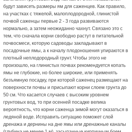
будут зависеть размеры ям для саженцев. Как правило,
на участках с тяжелой, малоплодородной, глинистой
почвой саженцы первые 2 - 3 года развиваются
нормально, а затем неожиданно чахнут. Связано это с
тем, что сначала корни свободно растут в питательной
почвосмеси, которую садоводы закладывают в
посадочные ямы, а к началу плодоношения упираются в
плотный неплодородный грунт. Чтобы этого не
произошло, на глинистых почвах рекомендуется копать
ямы не глубокие, но более широкие, или применять
безъямную посадку, при которой саженец размещают на
поверхности почвы и присыпают корни слоем грунта до
50 см. Что касается случаев с высоким уровнем
грунтовых вод, то при осенней посадке велика
вероятность, что корни саженца зимой могут оказаться в
ледяной воде. Исправить ситуацию поможет слой
дренажа и дернины на дне ямы или дренажные каналы
(глубина не менее 1 м), засыпанные кирпичным боем.