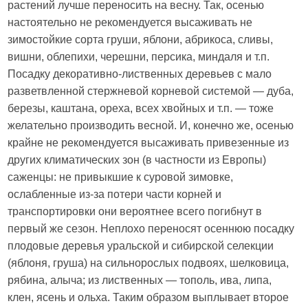
растений лучше переносить на весну. Так, осенью
настоятельно не рекомендуется высаживать не
зимостойкие сорта груши, яблони, абрикоса, сливы,
вишни, облепихи, черешни, персика, миндаля и т.п.
Посадку декоративно-лиственных деревьев с мало
разветвленной стержневой корневой системой — дуба,
березы, каштана, ореха, всех хвойных и т.п. — тоже
желательно производить весной. И, конечно же, осенью
крайне не рекомендуется высаживать привезенные из
других климатических зон (в частности из Европы)
саженцы: не привыкшие к суровой зимовке,
ослабленные из-за потери части корней и
транспортировки они вероятнее всего погибнут в
первый же сезон. Неплохо переносят осеннюю посадку
плодовые деревья уральской и сибирской селекции
(яблоня, груша) на сильнорослых подвоях, шелковица,
рябина, алыча; из лиственных — тополь, ива, липа,
клен, ясень и ольха. Таким образом выплывает второе