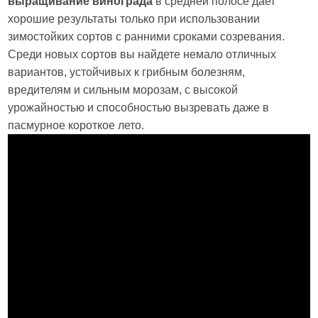
выращивание винограда
в средней полосе дает
хорошие результаты только при использовании
зимостойких сортов с ранними сроками созревания.
Среди новых сортов вы найдете немало отличных
вариантов, устойчивых к грибным болезням,
вредителям и сильным морозам, с высокой
урожайностью и способностью вызревать даже в
пасмурное короткое лето.